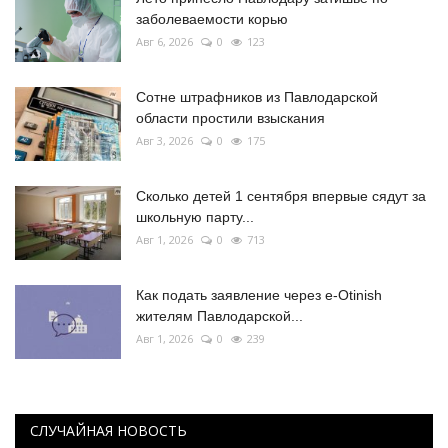
заболеваемости корью
Авг 6, 2026
0
123
Сотне штрафников из Павлодарской
области простили взыскания
Авг 3, 2026
0
175
Сколько детей 1 сентября впервые сядут за
школьную парту...
Авг 1, 2026
0
713
Как подать заявление через e-Otinish
жителям Павлодарской...
Авг 1, 2026
0
239
СЛУЧАЙНАЯ НОВОСТЬ