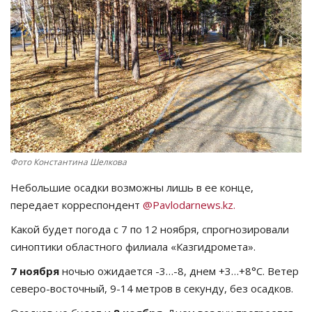
СПОРТ
Чек-лист
РАЗВЛЕЧЕНИЯ
OFFICIAL
Фото Константина Шелкова
Курултай
Небольшие осадки возможны лишь в ее конце,
Язык
передает корреспондент
@Pavlodarnews.kz.
Қазақша
Русский
Какой будет погода с 7 по 12 ноября, спрогнозировали
синоптики областного филиала «Казгидромета».
7 ноября
ночью ожидается -3…-8, днем +3…+8°C. Ветер
северо-восточный, 9-14 метров в секунду, без осадков.