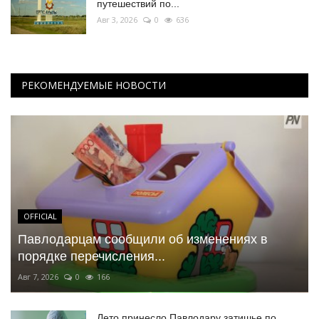
путешествий по...
Авг 3, 2026
0
636
РЕКОМЕНДУЕМЫЕ НОВОСТИ
OFFICIAL
Павлодарцам сообщили об изменениях в
порядке перечисления...
Авг 7, 2026
0
166
Лето принесло Павлодару затишье по