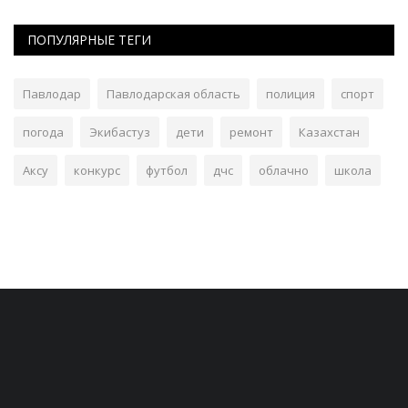
ПОПУЛЯРНЫЕ ТЕГИ
Павлодар
Павлодарская область
полиция
спорт
погода
Экибастуз
дети
ремонт
Казахстан
Аксу
конкурс
футбол
дчс
облачно
школа