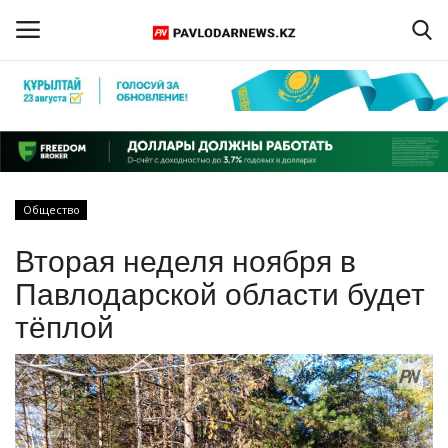
Войти
Регистрация
Главная
Общество
Обратная связь
Вторая неделя ноября в
ПАВЛОДАРСКАЯ ОБЛАСТЬ
Павлодарской области будет
тёплой
КАЗАХСТАН
МИР
СПЕЦПРОЕКТЫ