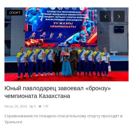
СПОРТ
ий
Юный павлодарец завоевал «бронзу»
Г
чемпионата Казахстана
т
Июль 29, 2026
0
170
Ию
Соревнования по пожарно-спасательному спорту проходят в
За
Уральске.
по