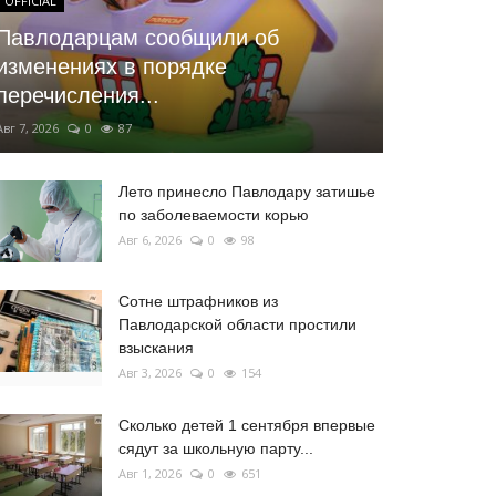
OFFICIAL
Павлодарцам сообщили об
изменениях в порядке
перечисления...
Авг 7, 2026
0
87
Лето принесло Павлодару затишье
по заболеваемости корью
Авг 6, 2026
0
98
Сотне штрафников из
Павлодарской области простили
взыскания
Авг 3, 2026
0
154
Сколько детей 1 сентября впервые
сядут за школьную парту...
Авг 1, 2026
0
651