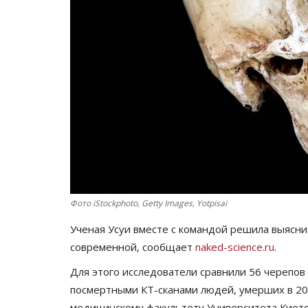
Фото iStockphoto, Get​ty Images, Yotpisai
Ученая Усуи вместе с командой решила выясни
современной, сообщает
naked-science.ru
.
Для этого исследователи сравнили 56 черепов 
посмертными КТ-сканами людей, умерших в 20
медицинскому факультету Университета Киото 