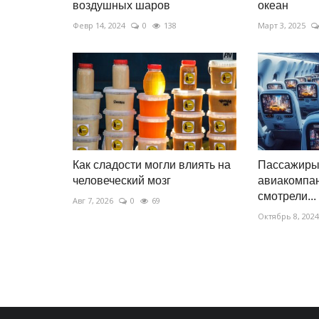
воздушных шаров
океан
Февр 14, 2024
0
138
Март 3, 2025
Как сладости могли влиять на
Пассажиры
человеческий мозг
авиакомпа
смотрели...
Авг 7, 2026
0
69
Октябрь 8, 2024