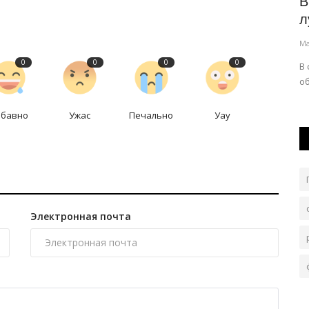
оздадут
Павлодарские школьники
В
соревновались в традиционной
л
стрельбе...
Ма
Май 15, 2026
0
959
0
0
0
0
му
В 
об
Турнир приурочили к открытию центра стрельбы из
лука «JEBE».
абавно
Ужас
Печально
Уау
Электронная почта