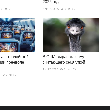
2025 года
0
79
Дек 15, 2025
0
65
 австралийской
В США вырастили эму,
нии поневоле
считающего себя уткой
Авг 27, 2025
0
109
0
80