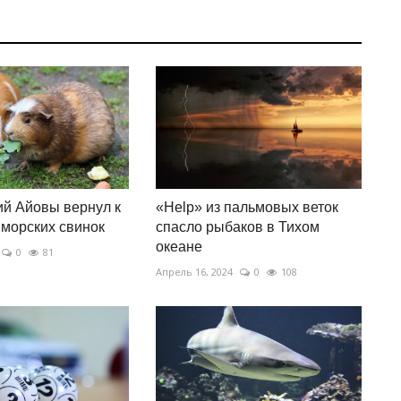
й Айовы вернул к
«Help» из пальмовых веток
 морских свинок
спасло рыбаков в Тихом
океане
0
81
Апрель 16, 2024
0
108