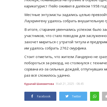
карикатурист Пейо оживил в далёком 1958 год
Местные энтузиасты задались целью превзойт
Лаухрингену удалось собрать внушительную г
В итоге, старания увенчались успехом: было 
участников, что стало поводом для заслуженно
захочет мириться с утратой титула и предприм
им удалось собрать 2762 смурфика.
Стоит отметить, что жители Ландерно не сразу
побороться за рекорд, но столкнулся с технич
сорвана из-за сильных дождей, отпугнувших м
раз всё сложилось удачно.
Май 21, 2025 - 08:45
Куралай Шаяхметова
Facebook
Twitter