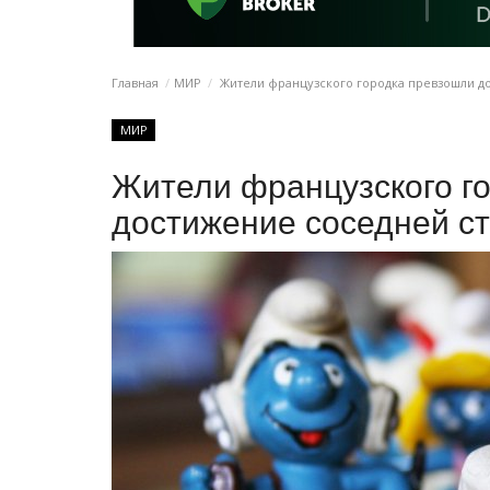
Главная
МИР
Жители французского городка превзошли д
МИР
Жители французского г
достижение соседней с