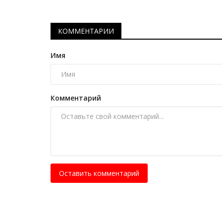
История одного путешествия: 
Павлодара до Монреаля
КОММЕНТАРИИ
Июнь 6, 2026
0
872
Павлодарец, отправился в Канаду в состав
Имя
спортивной делегации на международный...
Комментарий
Оставить комментарий