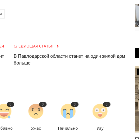
я
ЬЯ
СЛЕДУЮЩАЯ СТАТЬЯ
нт
В Павлодарской области станет на один жилой дом
больше
Происшествия
0
0
0
0
абавно
Ужас
Печально
Уау