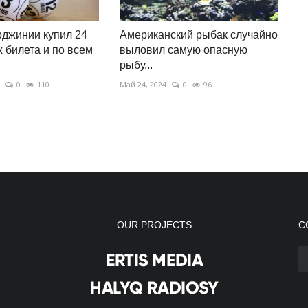
джинии купил 24
Американский рыбак случайно
 билета и по всем
выловил самую опасную
рыбу...
0
110
Май 24, 2024
0
96
OUR PROJECTS
С