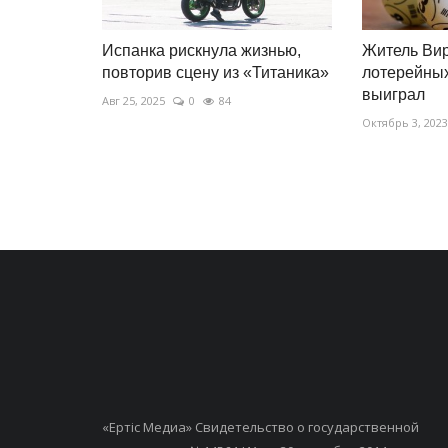
Испанка рискнула жизнью,
Житель Вир
повторив сцену из «Титаника»
лотерейных
выиграл
Авг 25, 2025
0
84
Октябрь 3, 2023
«Ертiс Медиа» Свидетельство о государственной