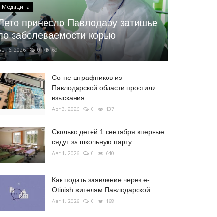
Медицина
Лето принесло Павлодару затишье
по заболеваемости корью
Авг 6, 2026
0
69
Сотне штрафников из
Павлодарской области простили
взыскания
Авг 3, 2026
0
137
Сколько детей 1 сентября впервые
сядут за школьную парту...
Авг 1, 2026
0
640
Как подать заявление через e-
Otinish жителям Павлодарской...
Авг 1, 2026
0
168