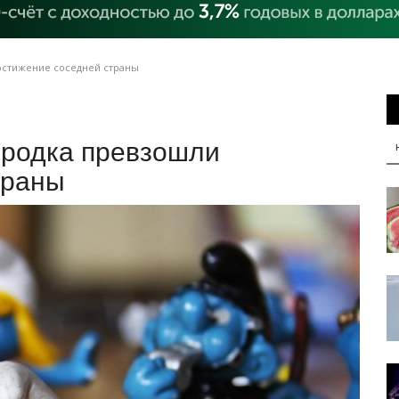
остижение соседней страны
ородка превзошли
траны