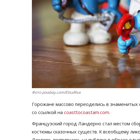
Фото pixabay.com/ElisaRiva
Горожане массово переоделись в знаменитых
со ссылкой на
coasttocoastam.com
.
Французский город Ландерно стал местом сбо
костюмы сказочных существ. К всеобщему ли
Леклерк, появившись на публике в образе одно