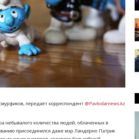
 смурфиков, передаёт корреспондент
@Pavlodarnews.kz
ра небывалого количества людей, облаченных в
кованию присоединился даже мэр Ландерно Патрик
го из синих гномиков, которого бельгийский