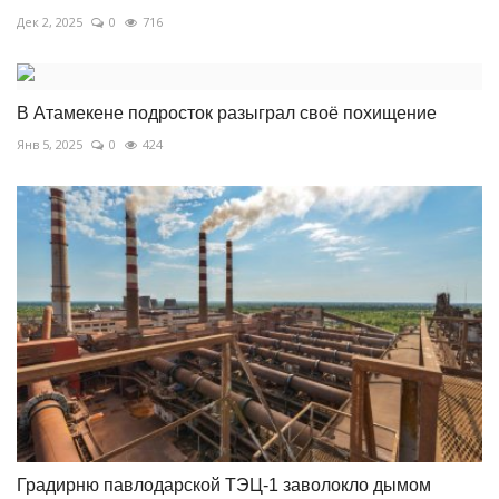
Дек 2, 2025
0
716
В Атамекене подросток разыграл своё похищение
Янв 5, 2025
0
424
Градирню павлодарской ТЭЦ-1 заволокло дымом