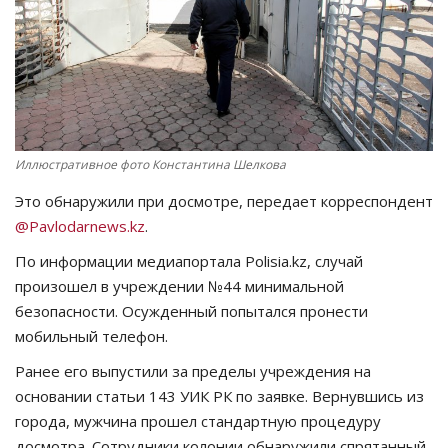
СПОРТ
Чек-лист
РАЗВЛЕЧЕНИЯ
Иллюстративное фото Константина Шелкова
OFFICIAL
Это обнаружили при досмотре, передает корреспондент
@Pavlodarnews.kz
.
Курултай
По информации медиапортала Polisia.kz, случай
произошел в учреждении №44 минимальной
Язык
безопасности. Осужденный попытался пронести
Қазақша
Русский
мобильный телефон.
Ранее его выпустили за пределы учреждения на
основании статьи 143 УИК РК по заявке. Вернувшись из
города, мужчина прошел стандартную процедуру
досмотра. Сотрудники колонии обнаружили спрятанный