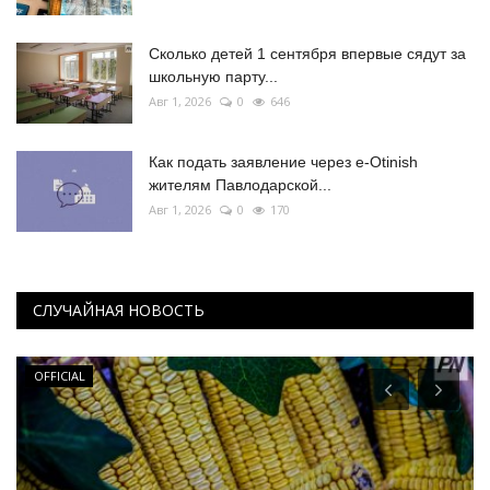
Сколько детей 1 сентября впервые сядут за
школьную парту...
Авг 1, 2026
0
646
Как подать заявление через e-Otinish
жителям Павлодарской...
Авг 1, 2026
0
170
СЛУЧАЙНАЯ НОВОСТЬ
OFFICIAL