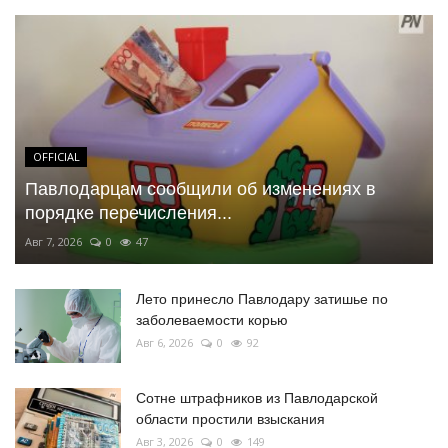
OFFICIAL
Павлодарцам сообщили об изменениях в
порядке перечисления...
Авг 7, 2026
0
47
Лето принесло Павлодару затишье по
заболеваемости корью
Авг 6, 2026
0
92
Сотне штрафников из Павлодарской
области простили взыскания
Авг 3, 2026
0
149