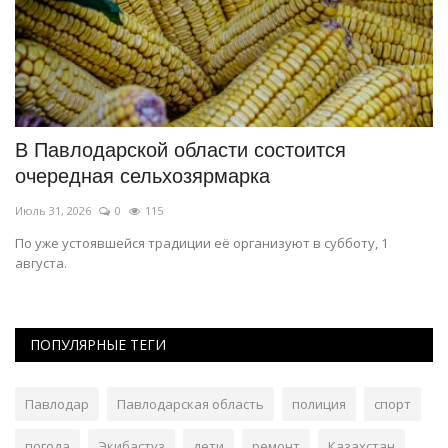
В Павлодарской области состоится
Г
очередная сельхозярмарка
Э
Июль 31, 2026
0
115
Ию
По уже устоявшейся традиции её организуют в субботу, 1
Му
августа.
ПОПУЛЯРНЫЕ ТЕГИ
Павлодар
Павлодарская область
полиция
спорт
погода
Экибастуз
дети
ремонт
Казахстан