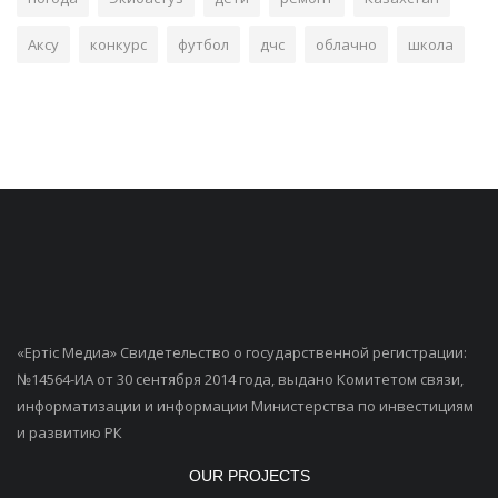
Аксу
конкурс
футбол
дчс
облачно
школа
«Ертiс Медиа» Свидетельство о государственной регистрации:
№14564-ИА от 30 сентября 2014 года, выдано Комитетом связи,
информатизации и информации Министерства по инвестициям
и развитию РК
OUR PROJECTS