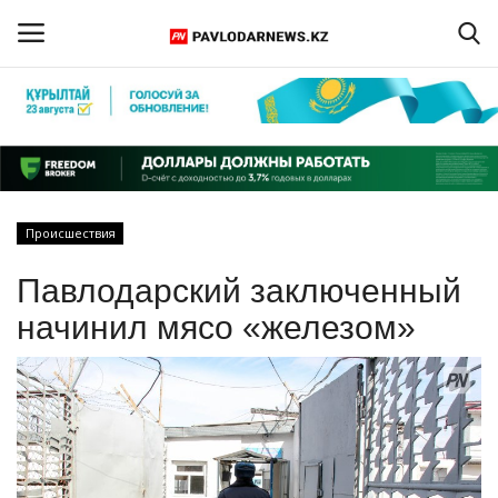
Войти
Регистрация
Главная
Происшествия
Обратная связь
Павлодарский заключенный
ПАВЛОДАРСКАЯ ОБЛАСТЬ
начинил мясо «железом»
КАЗАХСТАН
МИР
СПЕЦПРОЕКТЫ