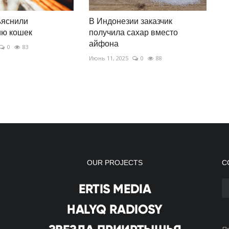
ъяснили
В Индонезии заказчик
ию кошек
получила сахар вместо
айфона
0
83
Июнь 11, 2025
0
88
OUR PROJECTS
С