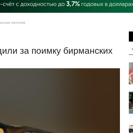
анских питонов
или за поимку бирманских