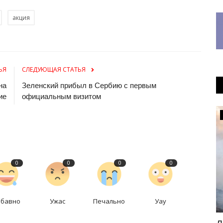
акция
ЬЯ
СЛЕДУЮЩАЯ СТАТЬЯ
на
Зеленский прибыл в Сербию с первым
ие
официальным визитом
Общество
0
0
0
0
абавно
Ужас
Печально
Уау