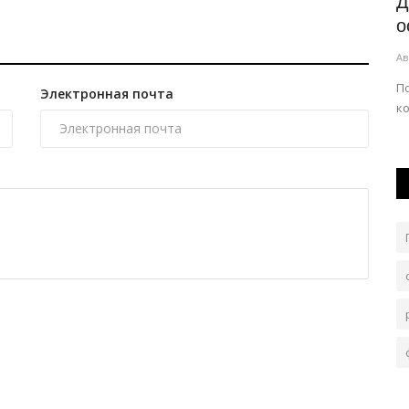
ков
Полиция Экибастуза предупредила
Д
кой...
горожан
о
Авг 6, 2026
0
109
Ав
й
Лето в разгаре, в этот период любители лёгкой
П
Электронная почта
наживы становятся активнее.
к