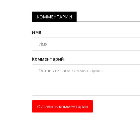
Волейбол объединил работни
спортивной отрасли Павлодарс
КОММЕНТАРИИ
Июнь 3, 2026
0
750
Во Дворце спорта «Баянтау» прошёл первы
Имя
областной турнир по волейболу.
Комментарий
Оставить комментарий