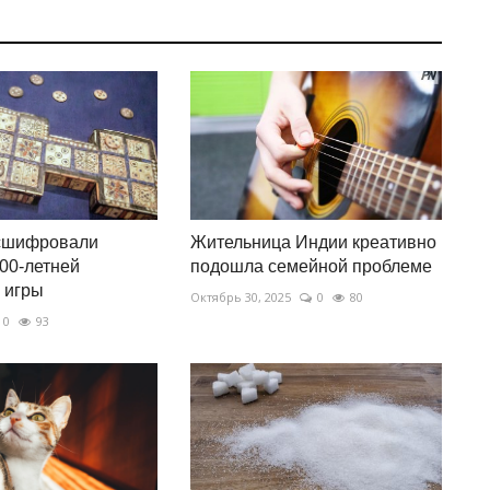
сшифровали
Жительница Индии креативно
00-летней
подошла семейной проблеме
 игры
Октябрь 30, 2025
0
80
0
93