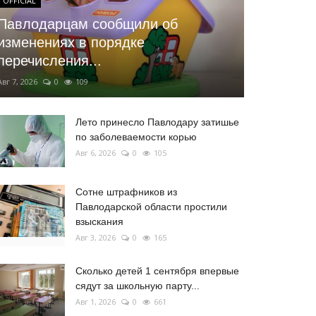
OFFICIAL
Павлодарцам сообщили об
изменениях в порядке
перечисления...
Авг 7, 2026
0
109
Лето принесло Павлодару затишье
по заболеваемости корью
Авг 6, 2026
0
105
Сотне штрафников из
Павлодарской области простили
взыскания
Авг 3, 2026
0
165
Сколько детей 1 сентября впервые
сядут за школьную парту...
Авг 1, 2026
0
661