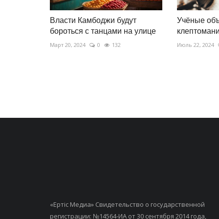
Власти Камбоджи будут
Учёные об
бороться с танцами на улице
клептоман
Март 20, 2024
0
132
Июль 22, 2024
«Ертiс Медиа» Свидетельство о государственной
регистрации: №14564-ИА от 30 сентября 2014 года,