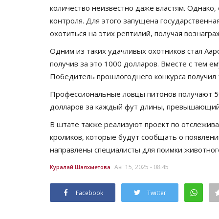
количество неизвестно даже властям. Однако,
контроля. Для этого запущена государственн
охотиться на этих рептилий, получая вознагра
Одним из таких удачливых охотников стал Аар
получив за это 1000 долларов. Вместе с тем е
Победитель прошлогоднего конкурса получил 1
Профессиональные ловцы питонов получают 50
долларов за каждый фут длины, превышающий
В штате также реализуют проект по отслежив
кроликов, которые будут сообщать о появлени
направлены специалисты для поимки животног
Авг 15, 2025 - 08:45
Куралай Шаяхметова
Facebook
Twitter