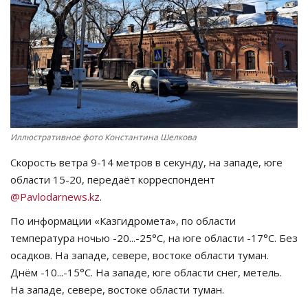
СПОРТ
Чек-лист
РАЗВЛЕЧЕНИЯ
OFFICIAL
Иллюстративное фото Константина Шелкова
Скорость ветра 9-14 метров в секунду, на западе, юге
Курултай
области 15-20, передаёт корреспондент
@Pavlodarnews.kz
.
Язык
По информации «Казгидромета», по области
Қазақша
Русский
температура ночью -20...-25°C, на юге области -17°C. Без
осадков. На западе, севере, востоке области туман.
Днём -10...-15°C. На западе, юге области снег, метель.
На западе, севере, востоке области туман.