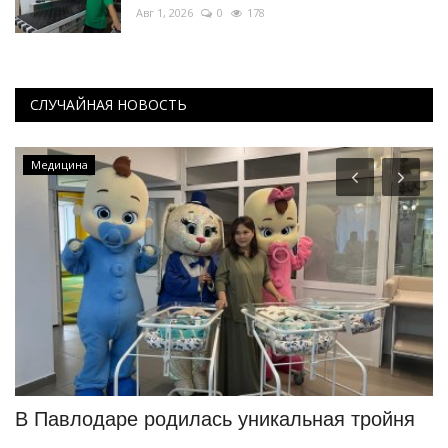
Авг 1, 2026
0
178
СЛУЧАЙНАЯ НОВОСТЬ
Медицина
н
В Павлодаре родилась уникальная тройня
О
в