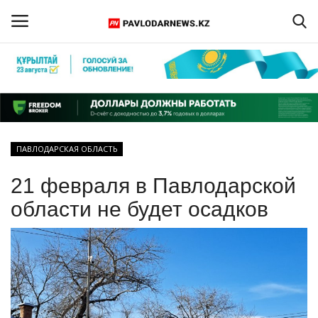
Войти
Регистрация
Главная
ПАВЛОДАРСКАЯ ОБЛАСТЬ
Обратная связь
21 февраля в Павлодарской
ПАВЛОДАРСКАЯ ОБЛАСТЬ
области не будет осадков
КАЗАХСТАН
МИР
СПЕЦПРОЕКТЫ