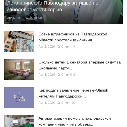
Лето принесло Павлодару затишье по
заболеваемости корью
Авг 6, 2026
0
90
Сотне штрафников из Павлодарской
области простили взыскания
Авг 3, 2026
0
149
Сколько детей 1 сентября впервые сядут за
школьную парту...
Авг 1, 2026
0
643
Как подать заявление через e-Otinish
жителям Павлодарской...
Авг 1, 2026
0
170
Автоматизация помогла павлодарской
компании увеличить объем...