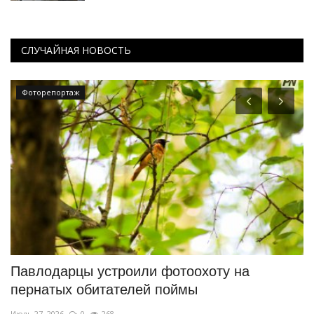
СЛУЧАЙНАЯ НОВОСТЬ
Фоторепортаж
Павлодарцы устроили фотоохоту на
В
пернатых обитателей поймы
«
Июль 27, 2026
0
268
Ию