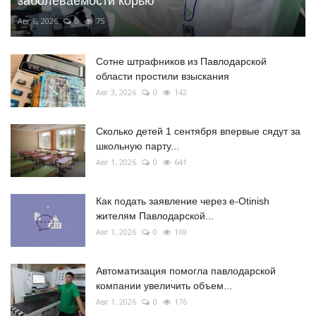
заболеваемости корью
Авг 6, 2026
0
75
Сотне штрафников из Павлодарской
области простили взыскания
Авг 3, 2026
0
142
Сколько детей 1 сентября впервые сядут за
школьную парту...
Авг 1, 2026
0
641
Как подать заявление через e-Otinish
жителям Павлодарской...
Авг 1, 2026
0
169
Автоматизация помогла павлодарской
компании увеличить объем...
Авг 1, 2026
0
176