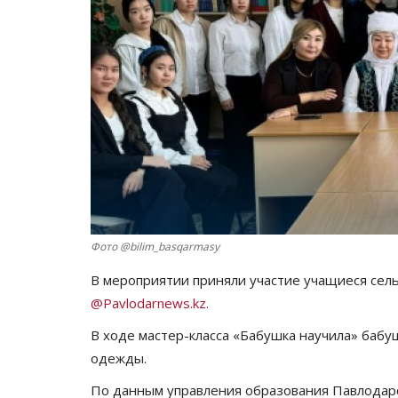
Фото @bilim_basqarmasy
В мероприятии приняли участие учащиеся сел
@Pavlodarnews.kz.
В ходе мастер-класса «Бабушка научила» баб
одежды.
По данным управления образования Павлодарск