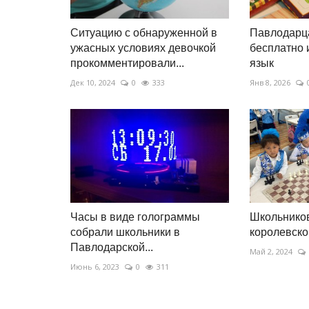
Ситуацию с обнаруженной в
Павлодарц
ужасных условиях девочкой
бесплатно 
прокомментировали...
язык
Дек 10, 2024
0
333
Янв 8, 2026
Часы в виде голограммы
Школьников
собрали школьники в
королевско
Павлодарской...
Май 2, 2024
Июнь 6, 2023
0
311