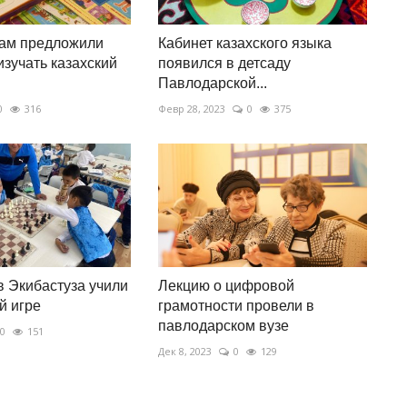
ам предложили
Кабинет казахского языка
изучать казахский
появился в детсаду
Павлодарской...
0
316
Февр 28, 2023
0
375
 Экибастуза учили
Лекцию о цифровой
й игре
грамотности провели в
павлодарском вузе
0
151
Дек 8, 2023
0
129