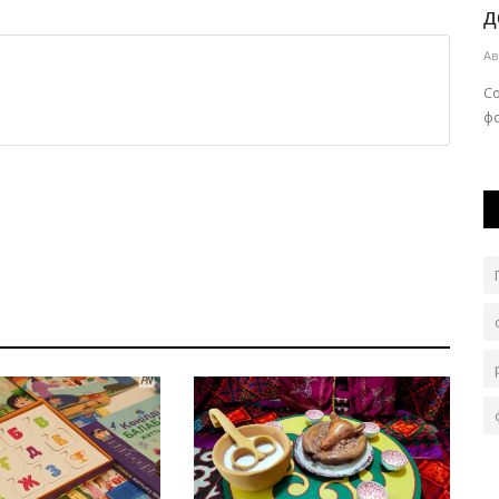
пополнился новой техникой
д
Авг 5, 2026
0
219
Ав
На улицах областного центра используются
С
современные пылесосы.
ф