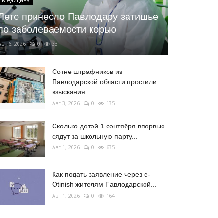
Медицина
Лето принесло Павлодару затишье
по заболеваемости корью
Авг 6, 2026
0
33
Сотне штрафников из
Павлодарской области простили
взыскания
Авг 3, 2026
0
135
Сколько детей 1 сентября впервые
сядут за школьную парту...
Авг 1, 2026
0
635
Как подать заявление через e-
Otinish жителям Павлодарской...
Авг 1, 2026
0
164