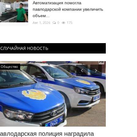
Автоматизация помогла
павлодарской компании увеличить
объем...
Авг 1, 2026
0
175
СЛУЧАЙНАЯ НОВОСТЬ
Общество
КАЗАХСТАН
авлодарская полиция наградила
Джеки Чан,