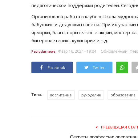
педагогической поддержки родителей.
Сегодня
Организована работа в клубе «Школа мудрости
бабушкин и дедушкин советы.
При их участии 
ярмарки, благотворительные акции, мастер-кл
бисероплетению, кулинарии и т.д.
Февр 16, 2024 - 19:04
Обновленный: Февр 
Pavlodarnews
Facebook
Twitter
Теги:
воспитание
рукоделие
образование
ПРЕДЫДУЩАЯ СТАТ
Секреты профессии: оперативн