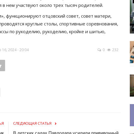
 в нем участвуют около трех тысяч родителей.
», функционируют отцовский совет, совет матери,
проводятся круглые столы, спортивные соревнования,
ассы по рукоделию, рукоделию, кройке и шитью,
16, 2024 - 20:04
0
232
ЬЯ
СЛЕДУЮЩАЯ СТАТЬЯ
ик
В детских садах Павлодара усилили прививочный