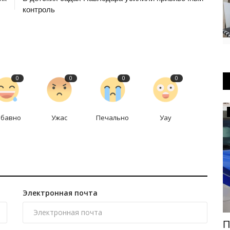
контроль
0
0
0
0
Инфраструктура
абавно
Ужас
Печально
Уау
Электронная почта
дчика
Коммунальный парк Павлодара
П