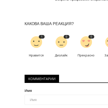
КАКОВА ВАША РЕАКЦИЯ?
1
0
0
Предания степи
Нравится
Дизлайк
Прекрасно
З
КОММЕНТАРИИ
Имя
Предания степи: подвиг разве