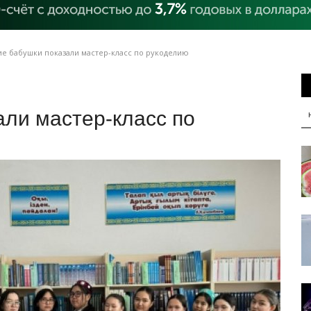
е бабушки показали мастер-класс по рукоделию
али мастер-класс по