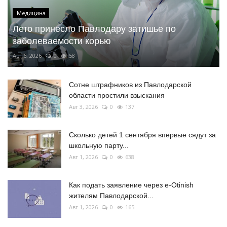
Медицина
Лето принесло Павлодару затишье по
заболеваемости корью
Авг 6, 2026
0
58
Сотне штрафников из Павлодарской
области простили взыскания
Авг 3, 2026
0
137
Сколько детей 1 сентября впервые сядут за
школьную парту...
Авг 1, 2026
0
638
Как подать заявление через e-Otinish
жителям Павлодарской...
Авг 1, 2026
0
165