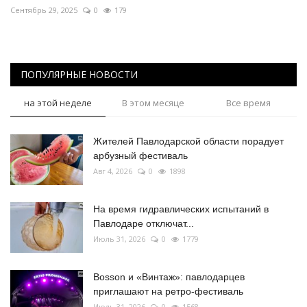
Сентябрь 29, 2025
0
179
ПОПУЛЯРНЫЕ НОВОСТИ
на этой неделе
В этом месяце
Все время
Жителей Павлодарской области порадует
арбузный фестиваль
Авг 4, 2026
0
1898
На время гидравлических испытаний в
Павлодаре отключат...
Июль 31, 2026
0
1779
Bosson и «Винтаж»: павлодарцев
приглашают на ретро-фестиваль
Июль 31, 2026
0
1568