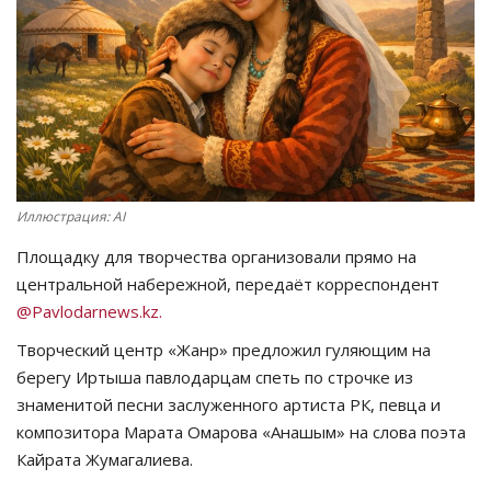
СПОРТ
Чек-лист
РАЗВЛЕЧЕНИЯ
OFFICIAL
Иллюстрация: AI
Площадку для творчества организовали прямо на
Курултай
центральной набережной, передаёт корреспондент
@Pavlodarnews.kz.
Язык
Творческий центр «Жанр» предложил гуляющим на
Қазақша
Русский
берегу Иртыша павлодарцам спеть по строчке из
знаменитой песни заслуженного артиста РК, певца и
композитора Марата Омарова «Анашым» на слова поэта
Кайрата Жумагалиева.