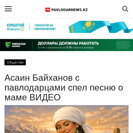
Войти
Регистрация
Главная
Общество
Обратная связь
Асаин Байханов с
ПАВЛОДАРСКАЯ ОБЛАСТЬ
павлодарцами спел песню о
маме ВИДЕО
КАЗАХСТАН
МИР
СПЕЦПРОЕКТЫ