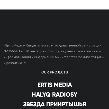
«Ертiс Медиа» Свидетельство о государственной регистрации:
№14564-ИА от 30 сентября 2014 года, выдано Комитетом связи,
информатизации и информации Министерства по инвестициям
и развитию РК
OUR PROJECTS