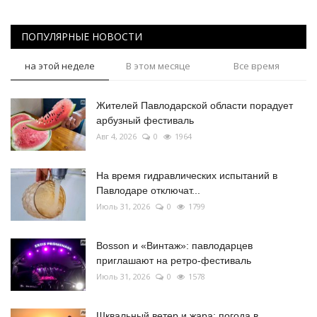
ПОПУЛЯРНЫЕ НОВОСТИ
на этой неделе
В этом месяце
Все время
Жителей Павлодарской области порадует
арбузный фестиваль
Авг 4, 2026
0
1964
На время гидравлических испытаний в
Павлодаре отключат...
Июль 31, 2026
0
1799
Bosson и «Винтаж»: павлодарцев
приглашают на ретро-фестиваль
Июль 31, 2026
0
1578
Шквальный ветер и жара: погода в