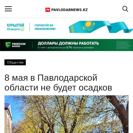
Войти
Регистрация
Главная
Общество
Обратная связь
8 мая в Павлодарской
ПАВЛОДАРСКАЯ ОБЛАСТЬ
области не будет осадков
КАЗАХСТАН
МИР
СПЕЦПРОЕКТЫ