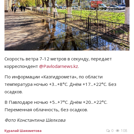
СПОРТ
Чек-лист
РАЗВЛЕЧЕНИЯ
OFFICIAL
Скорость ветра 7-12 метров в секунду, передает
корреспондент
@Pavlodarnews.kz
.
Курултай
По информации «Казгидромета», по области
температура ночью +3...+8°C. Днём +17...+22°C. Без
Язык
осадков.
Қазақша
Русский
В Павлодаре ночью +5...+7°C. Днём +20...+22°C.
Переменная облачность, без осадков.
Фото Константина Шелкова
0
108
Куралай Шаяхметова