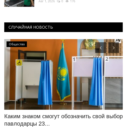
Авг 1, 2026
0
176
СЛУЧАЙНАЯ НОВОСТЬ
Общество
Каким знаком смогут обозначить свой выбор
П
павлодарцы 23...
ц