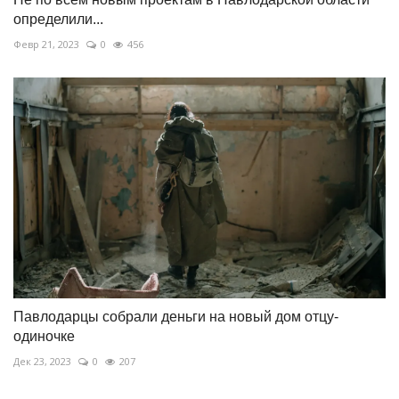
определили...
Февр 21, 2023
0
456
Павлодарцы собрали деньги на новый дом отцу-
одиночке
Дек 23, 2023
0
207