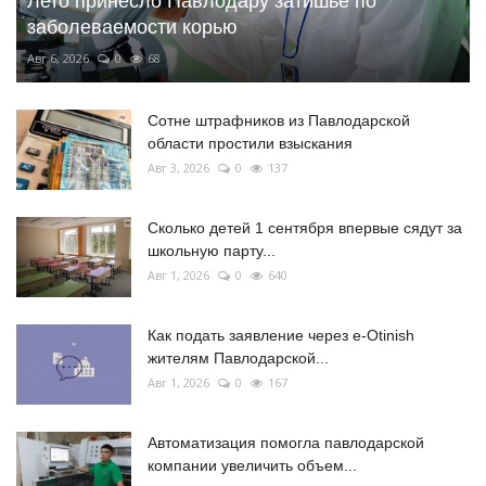
Лето принесло Павлодару затишье по
заболеваемости корью
Авг 6, 2026
0
68
Сотне штрафников из Павлодарской
области простили взыскания
Авг 3, 2026
0
137
Сколько детей 1 сентября впервые сядут за
школьную парту...
Авг 1, 2026
0
640
Как подать заявление через e-Otinish
жителям Павлодарской...
Авг 1, 2026
0
167
Автоматизация помогла павлодарской
компании увеличить объем...