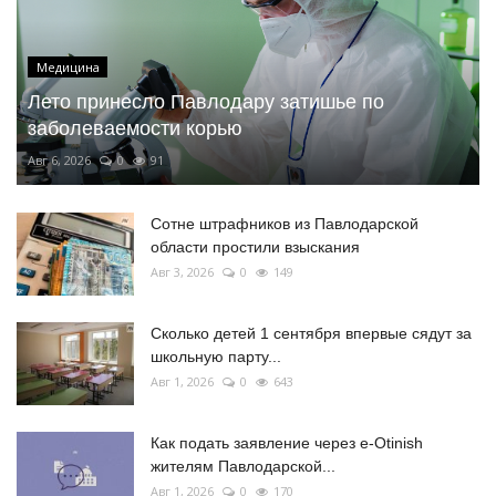
Медицина
Лето принесло Павлодару затишье по
заболеваемости корью
Авг 6, 2026
0
91
Сотне штрафников из Павлодарской
области простили взыскания
Авг 3, 2026
0
149
Сколько детей 1 сентября впервые сядут за
школьную парту...
Авг 1, 2026
0
643
Как подать заявление через e-Otinish
жителям Павлодарской...
Авг 1, 2026
0
170