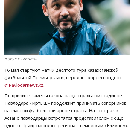
СПОРТ
Чек-лист
РАЗВЛЕЧЕНИЯ
OFFICIAL
Фото ФК «Иртыш»
16 мая стартуют матчи десятого тура казахстанской
Курултай
футбольной Премьер-лиги, передает корреспондент
@Pavlodarnews.kz
.
Язык
По причине замены газона на центральном стадионе
Қазақша
Русский
Павлодара «Иртыш» продолжит принимать соперников
на главной футбольной арене страны. На этот раз в
Астане павлодарцы встретятся представителем с еще
одного Прииртышского региона – семейским «Елимаем».