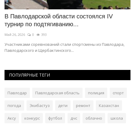
В Павлодарской области состоялся IV
К
турнир по подтягиванию...
и
Май 26, 2026
0
393
Ма
Участниками соревнований стали спортсмены из Павлодара,
В 
Павлодарского и Щербактинского...
бл
ПОПУЛЯРНЫЕ ТЕГИ
Павлодар
Павлодарская область
полиция
спорт
погода
Экибастуз
дети
ремонт
Казахстан
Аксу
конкурс
футбол
дчс
облачно
школа