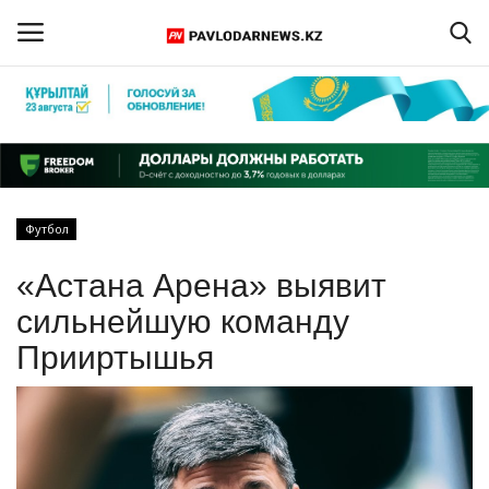
Войти
Регистрация
Главная
Футбол
Обратная связь
«Астана Арена» выявит
ПАВЛОДАРСКАЯ ОБЛАСТЬ
сильнейшую команду
Прииртышья
КАЗАХСТАН
МИР
СПЕЦПРОЕКТЫ