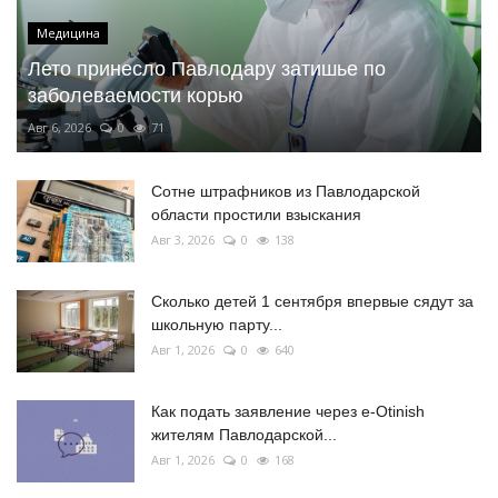
Медицина
Лето принесло Павлодару затишье по
заболеваемости корью
Авг 6, 2026
0
71
Сотне штрафников из Павлодарской
области простили взыскания
Авг 3, 2026
0
138
Сколько детей 1 сентября впервые сядут за
школьную парту...
Авг 1, 2026
0
640
Как подать заявление через e-Otinish
жителям Павлодарской...
Авг 1, 2026
0
168