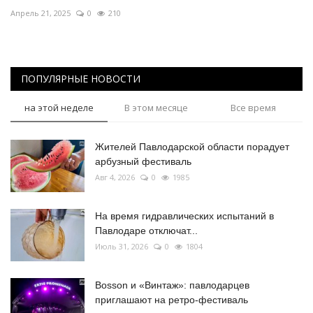
Апрель 21, 2025
0
210
ПОПУЛЯРНЫЕ НОВОСТИ
на этой неделе
В этом месяце
Все время
Жителей Павлодарской области порадует
арбузный фестиваль
Авг 4, 2026
0
1985
На время гидравлических испытаний в
Павлодаре отключат...
Июль 31, 2026
0
1804
Bosson и «Винтаж»: павлодарцев
приглашают на ретро-фестиваль