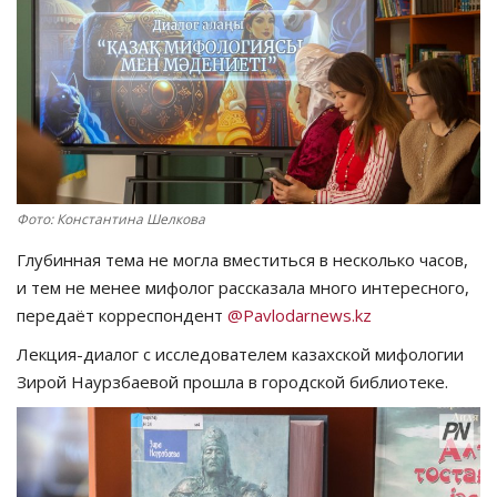
СПОРТ
Чек-лист
РАЗВЛЕЧЕНИЯ
OFFICIAL
Фото: Константина Шелкова
Глубинная тема не могла вместиться в несколько часов,
Курултай
и тем не менее мифолог рассказала много интересного,
передаёт корреспондент
@Pavlodarnews.kz
Язык
Лекция-диалог с исследователем казахской мифологии
Қазақша
Русский
Зирой Наурзбаевой прошла в городской библиотеке.