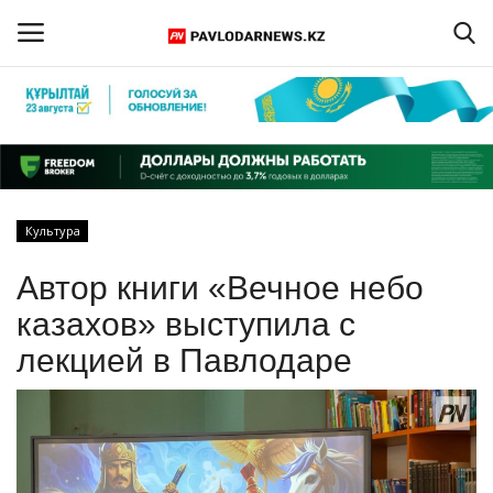
Войти
Регистрация
Главная
Культура
Обратная связь
Автор книги «Вечное небо
ПАВЛОДАРСКАЯ ОБЛАСТЬ
казахов» выступила с
лекцией в Павлодаре
КАЗАХСТАН
МИР
СПЕЦПРОЕКТЫ