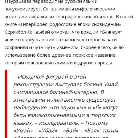
Наурзбаева переводит на русский язык и
популяризирует. Он занимался мифологическими
аспектами сакральных географических объектов. В своей
книге «Гиперборея: родословие эпохи сновидений»
Серикбол Кондыбай отмечал, что вряд ли «Баянаул»
является джунгарским названием, которое казахи
сохранили и чуть-чуть изменили. Скорее всего, было
использовано более древнее тюркское название,
которым пользовались кимаки и другие народы.
– Исходной фигурой в этой
реконструкции выступает богиня Умай,
считавшаяся богиней-матерью. В
этнографии и лингвистике существует
наблюдение, что звуки «м» и «б» могут
быть взаимозаменяемыми в тюркских
языках, – исследователь. – Поэтому
«Умай» – «Убай» – «Бай» – «Бая»: таким
образом происходила постепенная