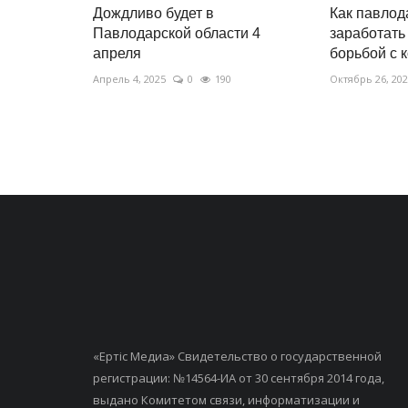
Дождливо будет в
Как павлод
Павлодарской области 4
заработать
апреля
борьбой с 
Апрель 4, 2025
0
190
Октябрь 26, 20
«Ертiс Медиа» Свидетельство о государственной
регистрации: №14564-ИА от 30 сентября 2014 года,
выдано Комитетом связи, информатизации и