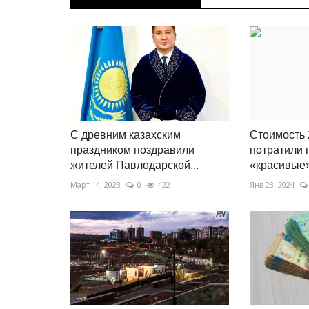
С древним казахским
Стоимость 
праздником поздравили
потратили 
жителей Павлодарской...
«красивые»
Март 14, 2023
0
422
Янв 23, 2024