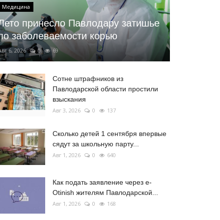
Медицина
Лето принесло Павлодару затишье
по заболеваемости корью
Авг 6, 2026
0
69
Сотне штрафников из
Павлодарской области простили
взыскания
Авг 3, 2026
0
137
Сколько детей 1 сентября впервые
сядут за школьную парту...
Авг 1, 2026
0
640
Как подать заявление через e-
Otinish жителям Павлодарской...
Авг 1, 2026
0
168