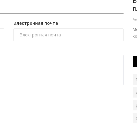
гут
В Павлодарской области перекрыли
В
«краны» чёрного водного...
п
Авг 6, 2026
0
100
Ав
Электронная почта
адиционных
По сравнению с прошлым годом, случаев нелегального
М
орошения стало в 3,5 раза меньше.
к