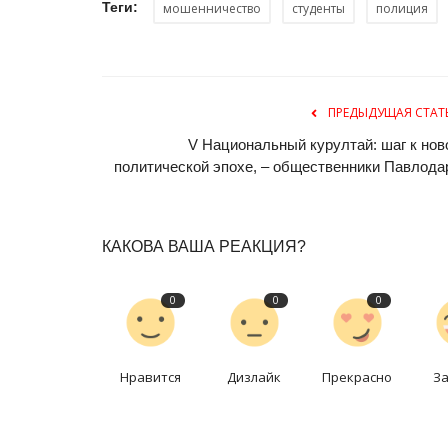
Теги:
мошенничество
студенты
полиция
ПРЕДЫДУЩАЯ СТАТ
V Национальный курултай: шаг к нов
политической эпохе, – общественники Павлода
Предания степи
КАКОВА ВАША РЕАКЦИЯ?
0
0
0
Нравится
Дизлайк
Прекрасно
З