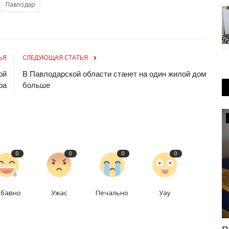
Павлодар
ЬЯ
СЛЕДУЮЩАЯ СТАТЬЯ
ой
В Павлодарской области станет на один жилой дом
ра
больше
Развитие
0
0
0
0
абавно
Ужас
Печально
Уау