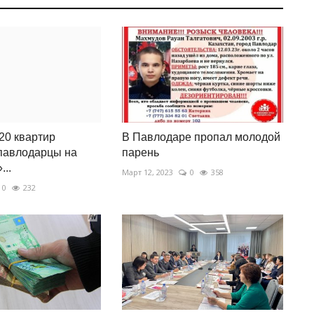
20 квартир
В Павлодаре пропал молодой
павлодарцы на
парень
...
Март 12, 2023
0
358
0
232