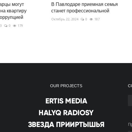
арцы могут
В Павлодаре приемная семья
 на квартиру
станет профессиональной
коррупцией
Октябрь 22, 2024
0
187
23
0
179
OUR PROJECTS
С
П