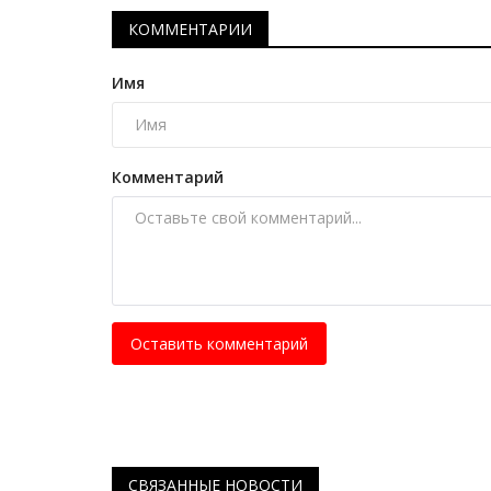
Что павлодарские девочки мо
КОММЕНТАРИИ
носить с пелёнок
Март 22, 2025
0
12792
Имя
Этнодизайнер представила коллекцию тр
казахских женских головных уборов.
Комментарий
Оставить комментарий
СВЯЗАННЫЕ НОВОСТИ