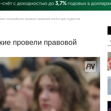
кие полицейские провели правовой ликбез для студентов
кие провели правовой