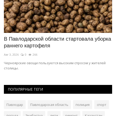
В Павлодарской области стартовала уборка
О
раннего картофеля
о
Авг 3, 2026
0
266
Ав
Черноярские овощи пользуются высоким спросом у жителей
В 
столицы.
по
ПОПУЛЯРНЫЕ ТЕГИ
Павлодар
Павлодарская область
полиция
спорт
погода
Экибастуз
дети
ремонт
Казахстан