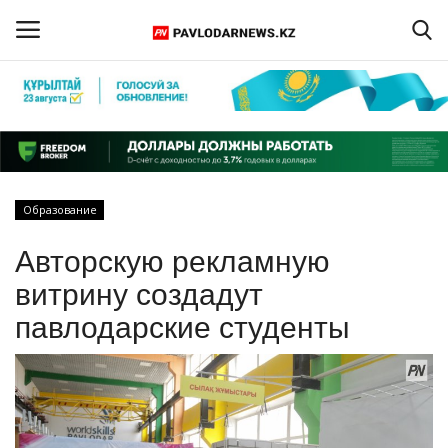
Войти
Регистрация
Главная
Образование
Обратная связь
Авторскую рекламную
ПАВЛОДАРСКАЯ ОБЛАСТЬ
витрину создадут
павлодарские студенты
КАЗАХСТАН
МИР
СПЕЦПРОЕКТЫ