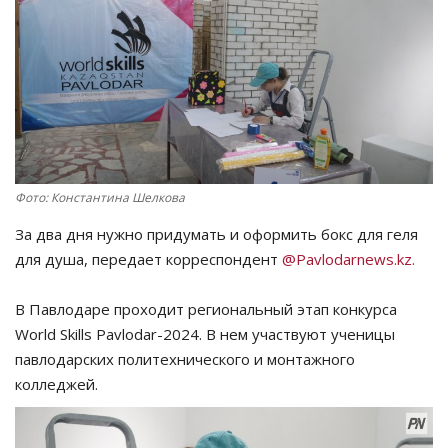
СПОРТ
Чек-лист
РАЗВЛЕЧЕНИЯ
OFFICIAL
Фото: Константина Шелкова
За два дня нужно придумать и оформить бокс для геля
Курултай
для душа, передает корреспондент
@Pavlodarnews.kz.
Язык
В Павлодаре проходит региональный этап конкурса
Қазақша
Русский
World Skills Pavlodar-2024. В нем участвуют ученицы
павлодарских политехнического и монтажного
колледжей.