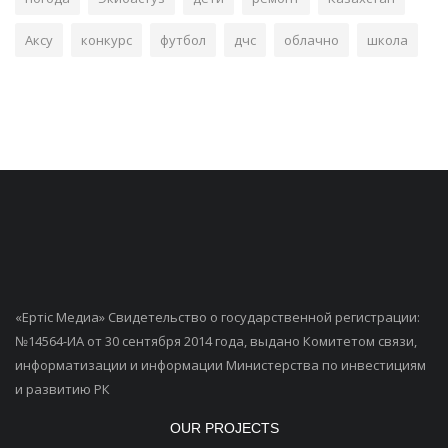
Аксу
конкурс
футбол
дчс
облачно
школа
«Ертiс Медиа» Свидетельство о государственной регистрации:
№14564-ИА от 30 сентября 2014 года, выдано Комитетом связи,
информатизации и информации Министерства по инвестициям
и развитию РК
OUR PROJECTS