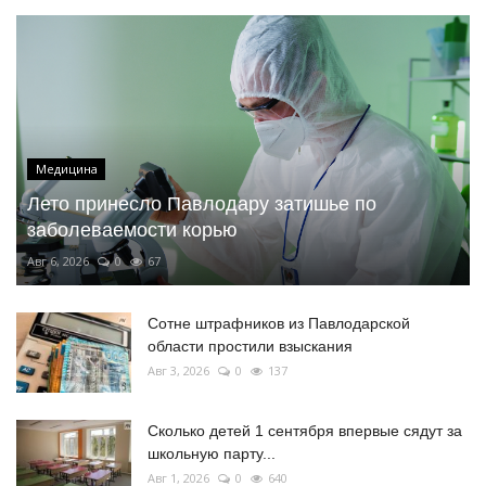
Медицина
Лето принесло Павлодару затишье по
заболеваемости корью
Авг 6, 2026
0
67
Сотне штрафников из Павлодарской
области простили взыскания
Авг 3, 2026
0
137
Сколько детей 1 сентября впервые сядут за
школьную парту...
Авг 1, 2026
0
640