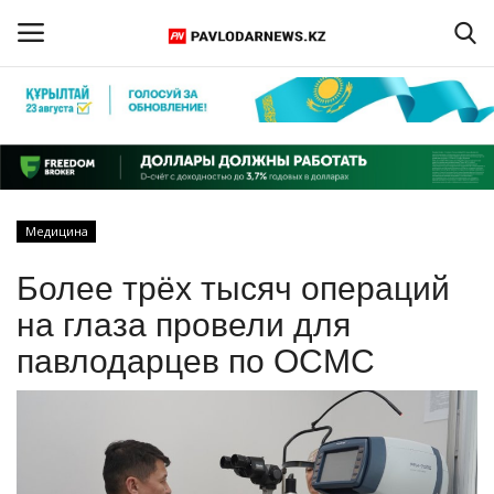
Войти
Регистрация
Главная
Медицина
Обратная связь
Более трёх тысяч операций
ПАВЛОДАРСКАЯ ОБЛАСТЬ
на глаза провели для
павлодарцев по ОСМС
КАЗАХСТАН
МИР
СПЕЦПРОЕКТЫ