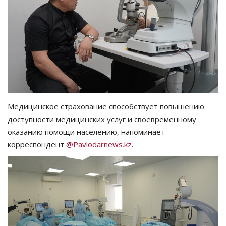
СПОРТ
Чек-лист
РАЗВЛЕЧЕНИЯ
OFFICIAL
Медицинское страхование способствует повышению
доступности медицинских услуг и своевременному
Курултай
оказанию помощи населению, напоминает
корреспондент
@Pavlodarnews.kz
.
Язык
Қазақша
Русский