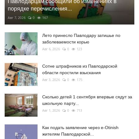
Павлодарцам сообщили об изменениях в
порядке перечисления...
Авг 7, 2026
0
167
Лето принесло Павлодару затишье по
заболеваемости корью
Авг 6, 2026
0
123
Сотне штрафников из Павлодарской
области простили взыскания
Авг 3, 2026
0
175
Сколько детей 1 сентября впервые сядут за
школьную парту...
Авг 1, 2026
0
713
Как подать заявление через e-Otinish
жителям Павлодарской...