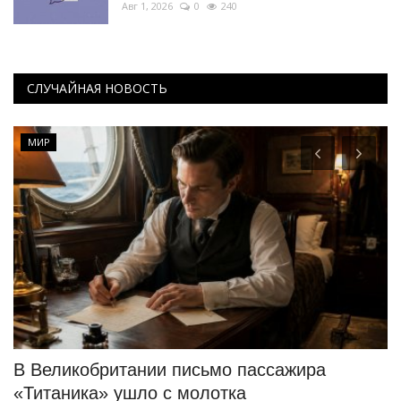
Авг 1, 2026
0
240
СЛУЧАЙНАЯ НОВОСТЬ
МИР
В Великобритании письмо пассажира
Б
«Титаника» ушло с молотка
P