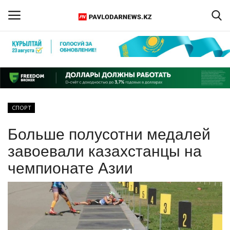
Войти
Регистрация
Главная
СПОРТ
Обратная связь
Больше полусотни медалей
ПАВЛОДАРСКАЯ ОБЛАСТЬ
завоевали казахстанцы на
чемпионате Азии
КАЗАХСТАН
МИР
СПЕЦПРОЕКТЫ