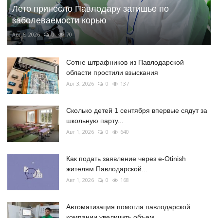
Лето принесло Павлодару затишье по
заболеваемости корью
Авг 6, 2026
0
70
Сотне штрафников из Павлодарской
области простили взыскания
Авг 3, 2026
0
137
Сколько детей 1 сентября впервые сядут за
школьную парту...
Авг 1, 2026
0
640
Как подать заявление через e-Otinish
жителям Павлодарской...
Авг 1, 2026
0
168
Автоматизация помогла павлодарской
компании увеличить объем...