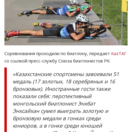
СПОРТ
Чек-лист
РАЗВЛЕЧЕНИЯ
Соревнования проходили по биатлону, передает
КазТАГ
OFFICIAL
со ссылкой пресс-службу Союза биатлонистов РК.
Курултай
«Казахстанские спортсмены завоевали 51
медаль (17 золотых, 18 серебряных и 16
Язык
бронзовых). Иностранные гости также
показали себя: перспективный
Қазақша
Русский
монгольский биатлонист Энхбат
Энхсайхан сумел выиграть золотую и
бронзовую медали в гонках среди
юниоров, а в гонке среди юношей