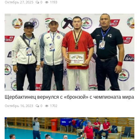
Октябрь 27, 2025
0
1193
Щербактинец вернулся с «бронзой» с чемпионата мира
Октябрь 16, 2023
0
1702