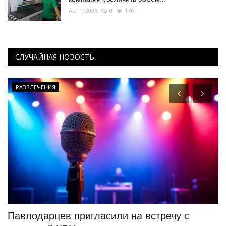
Авг 1, 2026
0
176
СЛУЧАЙНАЯ НОВОСТЬ
РАЗВЛЕЧЕНИЯ
Павлодарцев пригласили на встречу с
П