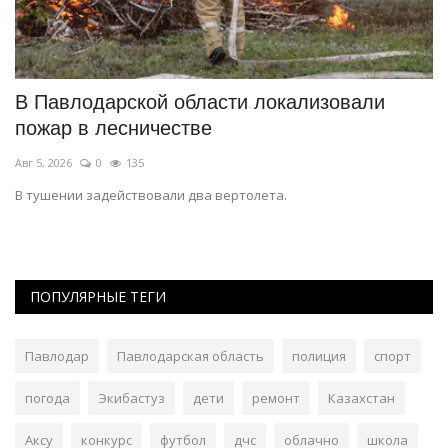
В Павлодарской области локализовали
П
пожар в лесничестве
д
Авг 5, 2026
0
135
Ию
В тушении задействовали два вертолета.
До
и 
ПОПУЛЯРНЫЕ ТЕГИ
Павлодар
Павлодарская область
полиция
спорт
погода
Экибастуз
дети
ремонт
Казахстан
Аксу
конкурс
футбол
дчс
облачно
школа