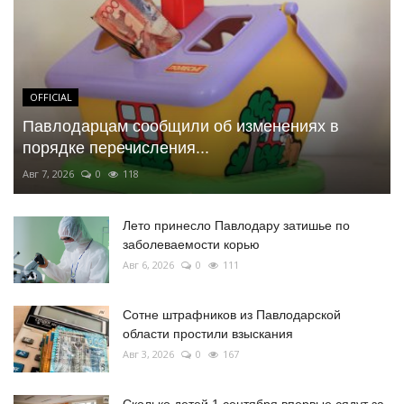
OFFICIAL
Павлодарцам сообщили об изменениях в
порядке перечисления...
Авг 7, 2026
0
118
Лето принесло Павлодару затишье по
заболеваемости корью
Авг 6, 2026
0
111
Сотне штрафников из Павлодарской
области простили взыскания
Авг 3, 2026
0
167
Сколько детей 1 сентября впервые сядут за