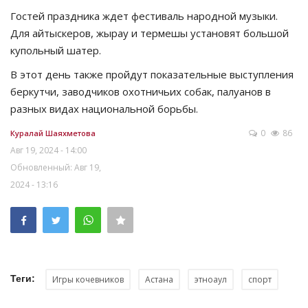
Гостей праздника ждет фестиваль народной музыки.
Для айтыскеров, жырау и термешы установят большой
купольный шатер.
В этот день также пройдут показательные выступления
беркутчи, заводчиков охотничьих собак, палуанов в
разных видах национальной борьбы.
0
86
Куралай Шаяхметова
Авг 19, 2024 - 14:00
Обновленный: Авг 19,
2024 - 13:16
Теги:
Игры кочевников
Астана
этноаул
спорт