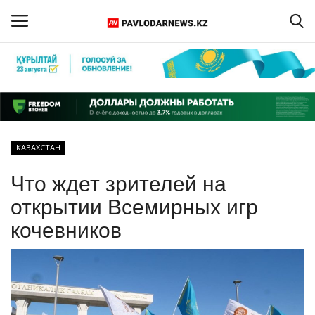
Войти
Регистрация
Главная
КАЗАХСТАН
Обратная связь
Что ждет зрителей на
ПАВЛОДАРСКАЯ ОБЛАСТЬ
открытии Всемирных игр
кочевников
КАЗАХСТАН
МИР
СПЕЦПРОЕКТЫ