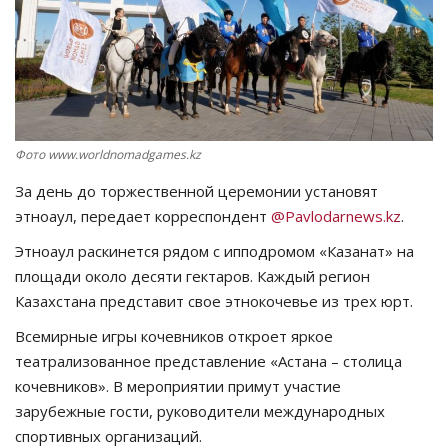
СПОРТ
Чек-лист
РАЗВЛЕЧЕНИЯ
Фото www.worldnomadgames.kz
OFFICIAL
За день до торжественной церемонии установят
этноаул, передает корреспондент
@Pavlodarnews.kz
.
Курултай
Этноаул раскинется рядом с ипподромом «Казанат» на
площади около десяти гектаров. Каждый регион
Язык
Казахстана представит свое этнокочевье из трех юрт.
Қазақша
Русский
Всемирные игры кочевников откроет яркое
театрализованное представление «Астана – столица
кочевников». В мероприятии примут участие
зарубежные гости, руководители международных
спортивных организаций.