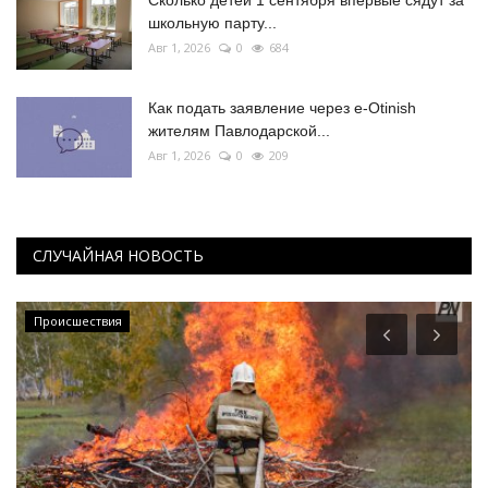
школьную парту...
Авг 1, 2026
0
684
Как подать заявление через e-Otinish
жителям Павлодарской...
Авг 1, 2026
0
209
СЛУЧАЙНАЯ НОВОСТЬ
Происшествия