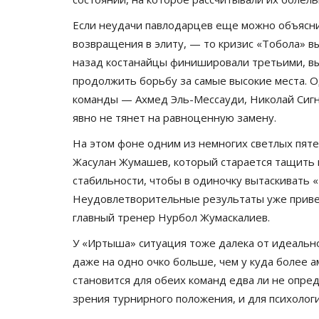
Если неудачи павлодарцев еще можно объясн
возвращения в элиту, — то кризис «Тобола» в
назад костанайцы финишировали третьими, вы
продолжить борьбу за самые высокие места. 
команды — Ахмед Эль-Мессауди, Николай Сигн
явно не тянет на равноценную замену.
На этом фоне одним из немногих светлых пятен
Жасулан Жумашев, который старается тащить к
стабильности, чтобы в одиночку вытаскивать «
Неудовлетворительные результаты уже привел
главный тренер Нурбол Жумаскалиев.
У «Иртыша» ситуация тоже далека от идеально
даже на одно очко больше, чем у куда более 
становится для обеих команд едва ли не опре
зрения турнирного положения, и для психологи