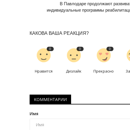
Секреты профессии: пожарны
В Павлодаре продолжают развива
десант
индивидуальные программы реабилитац
Авг 9, 2025
0
2189
В условиях жары, летние грозы и последую
КАКОВА ВАША РЕАКЦИЯ?
пожары, грозят спалить лес.
0
0
0
Нравится
Дизлайк
Прекрасно
З
КОММЕНТАРИИ
Имя