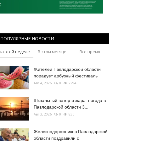
ПОПУЛЯРНЫЕ НОВОСТИ
на этой неделе
В этом месяце
Все время
Жителей Павлодарской области
порадует арбузный фестиваль
Авг 4, 2026
0
2294
Шквальный ветер и жара: погода в
Павлодарской области 3...
Авг 3, 2026
0
836
Железнодорожников Павлодарской
области поздравили с