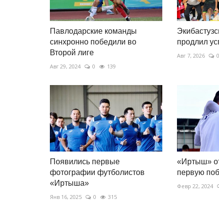
Павлодарские команды
Экибастузс
синхронно победили во
продлил у
Второй лиге
Авг 7, 2026
Авг 29, 2024
0
139
Появились первые
«Иртыш» о
фотографии футболистов
первую по
«Иртыша»
Февр 22, 2024
Янв 16, 2025
0
315