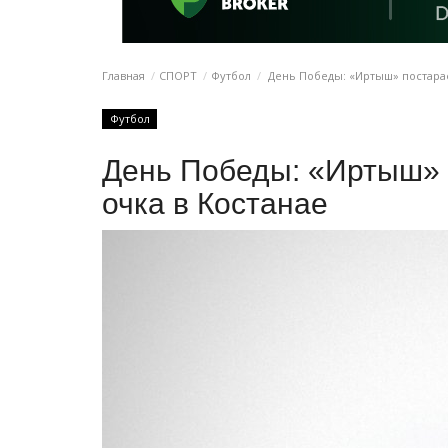
Главная
СПОРТ
Футбол
День Победы: «Иртыш» постарае
Футбол
День Победы: «Иртыш» 
очка в Костанае