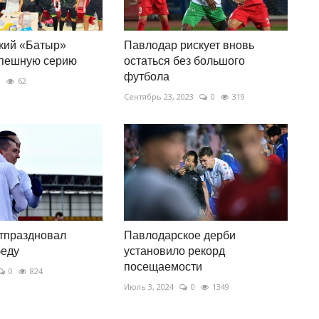
кий «Батыр»
Павлодар рискует вновь
спешную серию
остаться без большого
футбола
0
62
Сентябрь 23, 2023
0
319
тпраздновал
Павлодарское дерби
беду
установило рекорд
посещаемости
0
824
Июль 3, 2024
0
1349