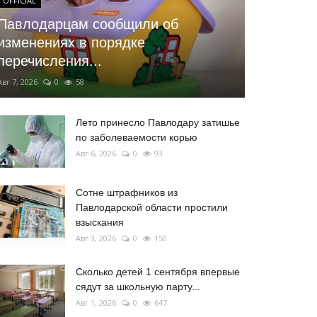
OFFICIAL
Павлодарцам сообщили об
изменениях в порядке
перечисления...
Авг 7, 2026
0
58
Лето принесло Павлодару затишье
по заболеваемости корью
Авг 6, 2026
0
93
Сотне штрафников из
Павлодарской области простили
взыскания
Авг 3, 2026
0
150
Сколько детей 1 сентября впервые
сядут за школьную парту...
Авг 1, 2026
0
647