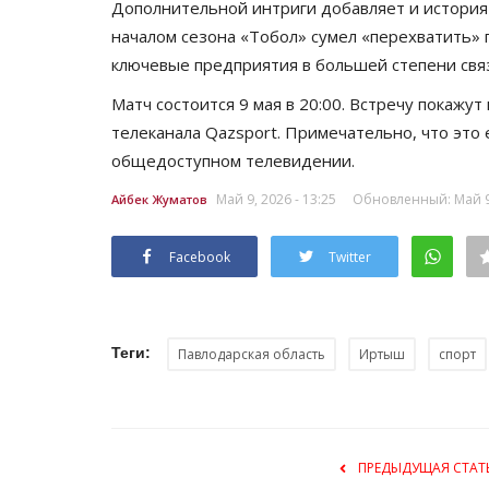
Дополнительной интриги добавляет и история 
началом сезона «Тобол» сумел «перехватить»
ключевые предприятия в большей степени связ
Матч состоится 9 мая в 20:00. Встречу покажут
телеканала Qazsport. Примечательно, что это 
общедоступном телевидении.
Май 9, 2026 - 13:25
Обновленный: Май 9,
Айбек Жуматов
Секреты профессии
Facebook
Twitter
Теги:
Павлодарская область
Иртыш
спорт
ПРЕДЫДУЩАЯ СТАТ