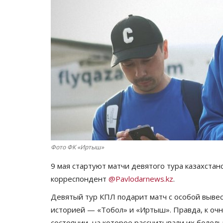
Фото ФК «Иртыш»
9 мая стартуют матчи девятого тура казахста
корреспондент
@Pavlodarnews.kz
.
Девятый тур КПЛ подарит матч с особой вывеск
историей — «Тобол» и «Иртыш». Правда, к очн
состоянии, на которое рассчитывали их болел