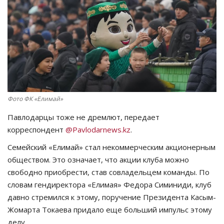
СПОРТ
Чек-лист
РАЗВЛЕЧЕНИЯ
OFFICIAL
Фото ФК «Елимай»
Павлодарцы тоже не дремлют, передает
Курултай
корреспондент
@Pavlodarnews.kz
.
Язык
Семейский «Елимай» стал некоммерческим акционерным
обществом. Это означает, что акции клуба можно
Қазақша
Русский
свободно приобрести, став совладельцем команды. По
словам гендиректора «Елимая» Федора Симиниди, клуб
давно стремился к этому, поручение Президента Касым-
Жомарта Токаева придало еще больший импульс этому
делу.