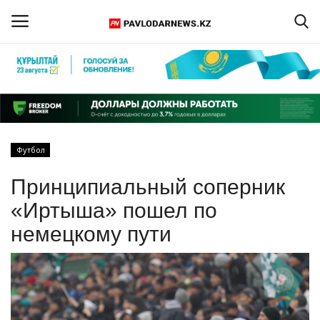
Войти
Регистрация
Главная
Футбол
Обратная связь
Принципиальный соперник
ПАВЛОДАРСКАЯ ОБЛАСТЬ
«Иртыша» пошел по
немецкому пути
КАЗАХСТАН
МИР
СПЕЦПРОЕКТЫ