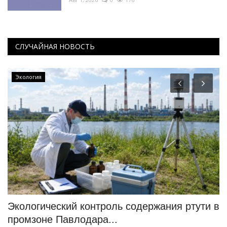
СЛУЧАЙНАЯ НОВОСТЬ
Экология
Экологический контроль содержания ртути в
П
промзоне Павлодара...
н