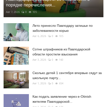
порядке перечисления...
Авг 7, 2026
0
105
Лето принесло Павлодару затишье по
заболеваемости корью
Авг 6, 2026
0
105
Сотне штрафников из Павлодарской
области простили взыскания
Авг 3, 2026
0
160
Сколько детей 1 сентября впервые сядут за
школьную парту...
Авг 1, 2026
0
654
Как подать заявление через e-Otinish
жителям Павлодарской...
Авг 1, 2026
0
176