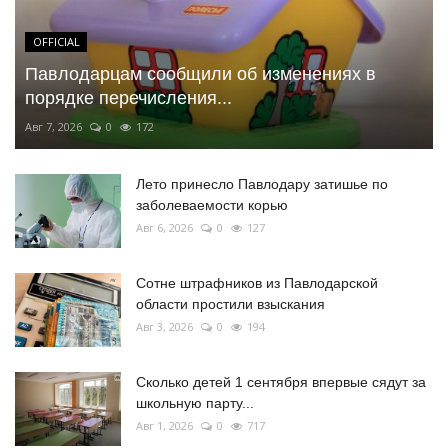
OFFICIAL
Павлодарцам сообщили об изменениях в
порядке перечисления...
Авг 7, 2026
0
172
Лето принесло Павлодару затишье по
заболеваемости корью
Авг 6, 2026
0
127
Сотне штрафников из Павлодарской
области простили взыскания
Авг 3, 2026
0
194
Сколько детей 1 сентября впервые сядут за
школьную парту...
Авг 1, 2026
0
717