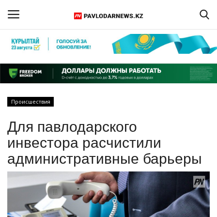
Войти
Регистрация
Главная
Происшествия
Обратная связь
Для павлодарского
ПАВЛОДАРСКАЯ ОБЛАСТЬ
инвестора расчистили
административные барьеры
КАЗАХСТАН
МИР
СПЕЦПРОЕКТЫ