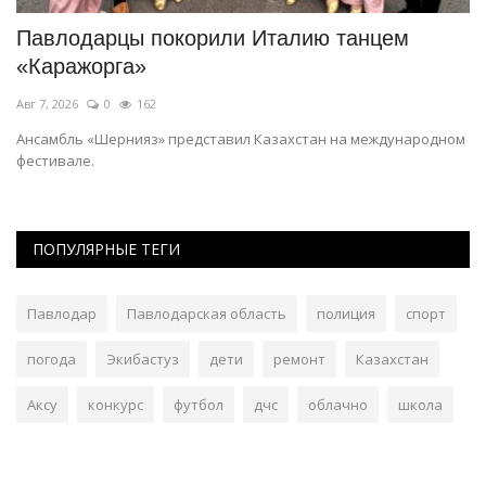
й
Павлодарцы покорили Италию танцем
А
«Каражорга»
к
Авг 7, 2026
0
162
Ав
о
Ансамбль «Шернияз» представил Казахстан на международном
Дл
фестивале.
по
ПОПУЛЯРНЫЕ ТЕГИ
Павлодар
Павлодарская область
полиция
спорт
погода
Экибастуз
дети
ремонт
Казахстан
Аксу
конкурс
футбол
дчс
облачно
школа