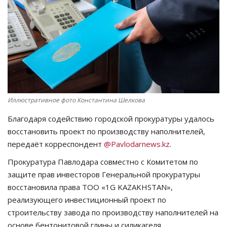
СПОРТ
Чек-лист
РАЗВЛЕЧЕНИЯ
OFFICIAL
Иллюстративное фото Константина Шелкова
Благодаря содействию городской прокуратуры удалось
Курултай
восстановить проект по производству наполнителей,
передаёт корреспондент
@Pavlodarnews.kz
.
Язык
Прокуратура Павлодара совместно с Комитетом по
Қазақша
Русский
защите прав инвесторов Генеральной прокуратуры
восстановила права ТОО «1G KAZAKHSTAN»,
реализующего инвестиционный проект по
строительству завода по производству наполнителей на
основе бентонитовой глины и силикагеля.