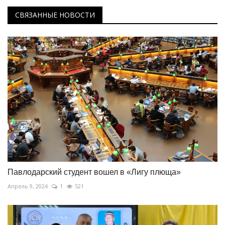
СВЯЗАННЫЕ НОВОСТИ
Павлодарский студент вошел в «Лигу плюща»
Апрель 9, 2024
1
521