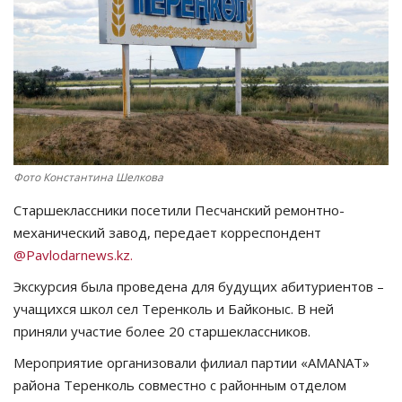
СПОРТ
Чек-лист
РАЗВЛЕЧЕНИЯ
OFFICIAL
Фото Константина Шелкова
Старшеклассники посетили Песчанский ремонтно-
Курултай
механический завод, передает корреспондент
@Pavlodarnews.kz.
Язык
Экскурсия была проведена для будущих абитуриентов –
Қазақша
Русский
учащихся школ сел Теренколь и Байконыс. В ней
приняли участие более 20 старшеклассников.
Мероприятие организовали филиал партии «AMANAT»
района Теренколь совместно с районным отделом