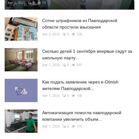
Авг 6, 2026
0
73
Сотне штрафников из Павлодарской
области простили взыскания
Авг 3, 2026
0
138
Сколько детей 1 сентября впервые сядут за
школьную парту...
Авг 1, 2026
0
641
Как подать заявление через e-Otinish
жителям Павлодарской...
Авг 1, 2026
0
168
Автоматизация помогла павлодарской
компании увеличить объем...
Авг 1, 2026
0
176