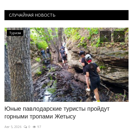
СЛУЧАЙНАЯ НОВОСТЬ
Туризм
Юные павлодарские туристы пройдут
А
горными тропами Жетысу
т
Авг 5, 2026
0
97
Ию