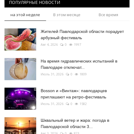
ПОПУЛЯРНЫЕ НОВОСТИ
на этой неделе
В этом месяце
Все время
Жителей Павлодарской области порадует
арбузный фестиваль
Авг 4, 2026
0
1997
На время гидравлических испытаний в
Павлодаре отключат...
Июль 31, 2026
0
1809
Bosson и «Винтаж»: павлодарцев
приглашают на ретро-фестиваль
Июль 31, 2026
0
1582
Шквальный ветер и жара: погода в
Павлодарской области 3...
Авг 3, 2026
0
823