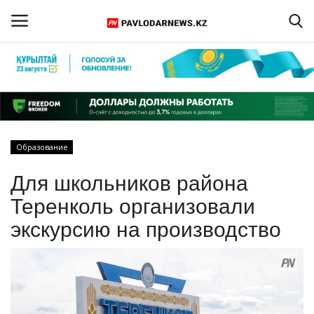
Войти
Регистрация
Главная
Образование
Обратная связь
Для школьников района
ПАВЛОДАРСКАЯ ОБЛАСТЬ
Теренколь организовали
экскурсию на производство
КАЗАХСТАН
МИР
СПЕЦПРОЕКТЫ