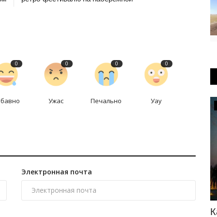
0
0
0
0
абавно
Ужас
Печально
Уау
OFFICIAL
Электронная почта
ышли на
Где в Павлодаре временно отключат
К