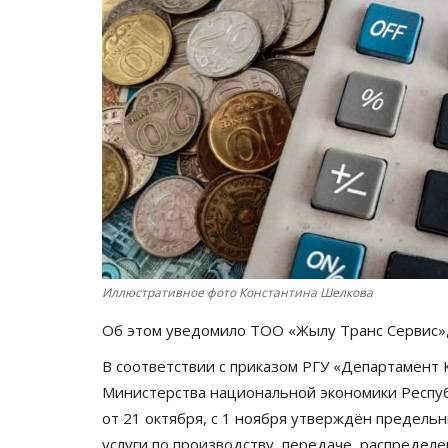
Иллюстративное фото Константина Шелкова
Об этом уведомило ТОО «Жылу Транс Сервис»
В соответствии с приказом РГУ «Департамент
Министерства национальной экономики Респуб
от 21 октября, с 1 ноября утверждён предель
услуги по производству, передаче, распредел