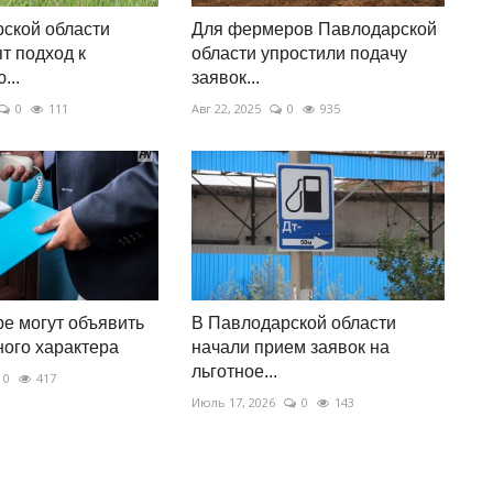
ской области
Для фермеров Павлодарской
т подход к
области упростили подачу
...
заявок...
0
111
Авг 22, 2025
0
935
е могут объявить
В Павлодарской области
ого характера
начали прием заявок на
льготное...
0
417
Июль 17, 2026
0
143