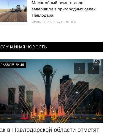
Масштабный ремонт дорог
завершили в пригородных сёлах
Павлодара
Июль 31, 2026
0
164
СЛУЧАЙНАЯ НОВОСТЬ
РАЗВЛЕЧЕНИЯ
Предания степ
ак в Павлодарской области отметят
Как выгля