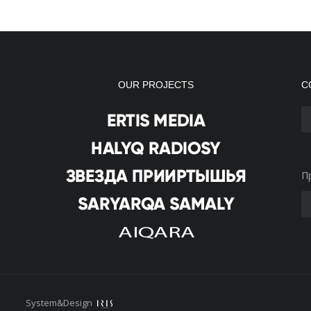
OUR PROJECTS
С
П
сайта
System&Design