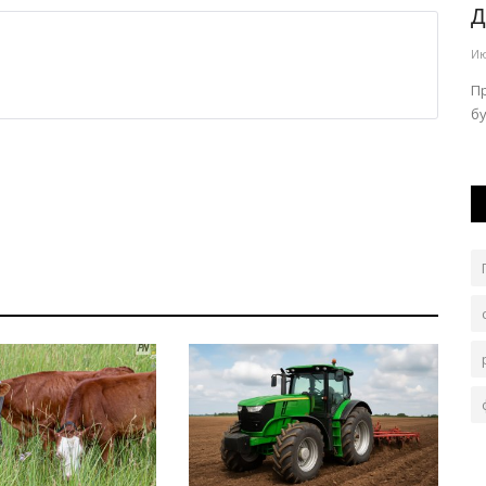
электричество
Д
Авг 4, 2026
0
174
Ию
видах
На подстанциях пройдут ремонтные работы.
П
бу