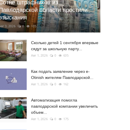
Сотне штрафников из
Павлодарской области простили
взыскания
Авг 3, 2026
0
135
Сколько детей 1 сентября впервые
сядут за школьную парту...
Авг 1, 2026
0
635
Как подать заявление через e-
Otinish жителям Павлодарской...
Авг 1, 2026
0
162
Автоматизация помогла
павлодарской компании увеличить
объем...
Авг 1, 2026
0
175