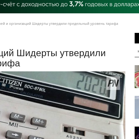
лей и организаций Шидерты утвердили предельный уровень тарифа
аций Шидерты утвердили
рифа