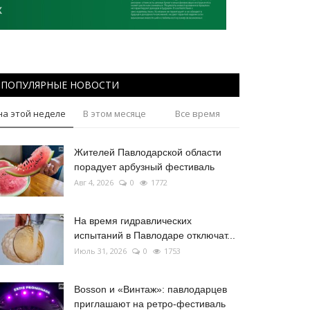
ПОПУЛЯРНЫЕ НОВОСТИ
на этой неделе
В этом месяце
Все время
Жителей Павлодарской области
порадует арбузный фестиваль
Авг 4, 2026
0
1772
На время гидравлических
испытаний в Павлодаре отключат...
Июль 31, 2026
0
1753
Bosson и «Винтаж»: павлодарцев
приглашают на ретро-фестиваль