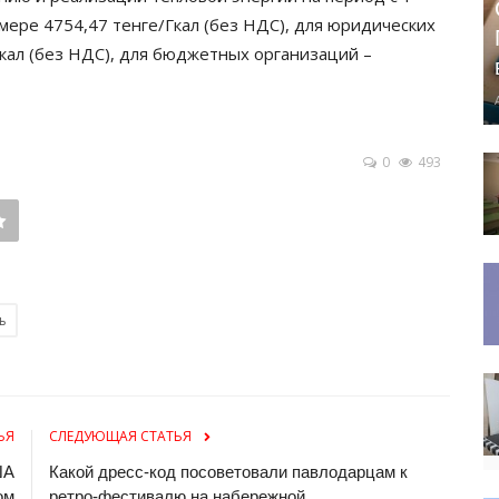
змере 4754,47 тенге/Гкал (без НДС), для юридических
Гкал (без НДС), для бюджетных организаций –
0
493
ь
ЬЯ
СЛЕДУЮЩАЯ СТАТЬЯ
ША
Какой дресс-код посоветовали павлодарцам к
ом
ретро-фестивалю на набережной