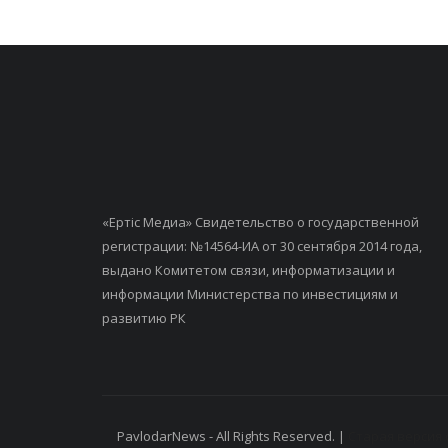
«Ертiс Медиа» Свидетельство о государственной
регистрации: №14564-ИА от 30 сентября 2014 года,
выдано Комитетом связи, информатизации и
информации Министерства по инвестициям и
развитию РК
PavlodarNews - All Rights Reserved. |
Старая версия 