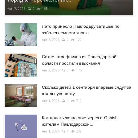
Авг 7, 2026
0
165
Лето принесло Павлодару затишье по
заболеваемости корью
Авг 6, 2026
0
122
Сотне штрафников из Павлодарской
области простили взыскания
Авг 3, 2026
0
175
Сколько детей 1 сентября впервые сядут за
школьную парту...
Авг 1, 2026
0
712
Как подать заявление через e-Otinish
жителям Павлодарской...
Авг 1, 2026
0
239