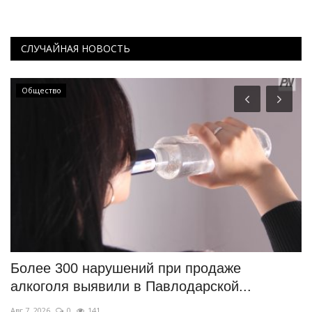
СЛУЧАЙНАЯ НОВОСТЬ
Общество
Более 300 нарушений при продаже
Н
алкоголя выявили в Павлодарской...
м
Авг 7, 2026
0
141
Ию