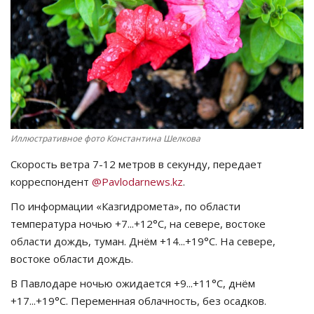
СПОРТ
Чек-лист
РАЗВЛЕЧЕНИЯ
OFFICIAL
Иллюстративное фото Константина Шелкова
Скорость ветра 7-12 метров в секунду, передает
Курултай
корреспондент
@Pavlodarnews.kz
.
Язык
По информации «Казгидромета», по области
температура ночью +7...+12°C, на севере, востоке
Қазақша
Русский
области дождь, туман. Днём +14...+19°C. На севере,
востоке области дождь.
В Павлодаре ночью ожидается +9...+11°C, днём
+17...+19°C. Переменная облачность, без осадков.