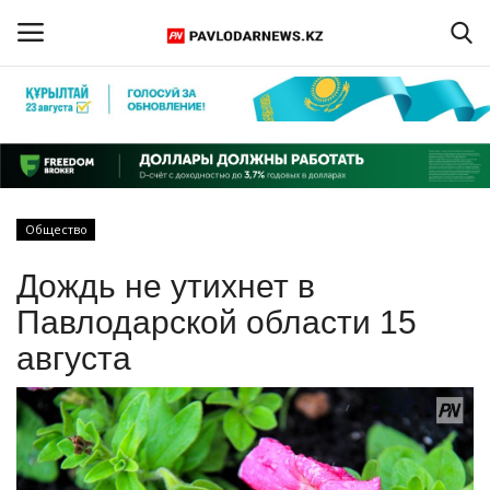
Войти
Регистрация
Главная
Общество
Обратная связь
Дождь не утихнет в
ПАВЛОДАРСКАЯ ОБЛАСТЬ
Павлодарской области 15
августа
КАЗАХСТАН
МИР
СПЕЦПРОЕКТЫ