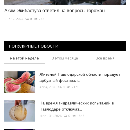
Аким Экибастуза ответил на вопросы горожан
Янв 12, 2024
0
266
ПОПУЛЯРНЫЕ НОВОСТИ
на этой неделе
В этом месяце
Все время
Жителей Павлодарской области порадует
арбузный фестиваль
Авг 4, 2026
0
2170
На время гидравлических испытаний в
Павлодаре отключат...
Июль 31, 2026
0
1846