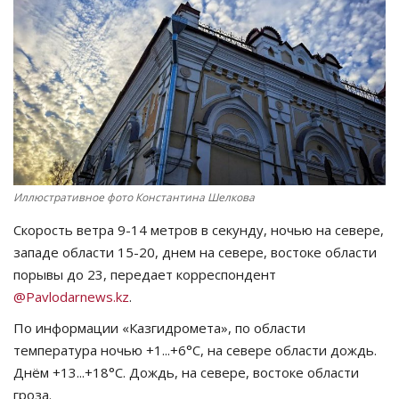
СПОРТ
Чек-лист
РАЗВЛЕЧЕНИЯ
OFFICIAL
Иллюстративное фото Константина Шелкова
Курултай
Скорость ветра 9-14 метров в секунду, ночью на севере,
западе области 15-20, днем на севере, востоке области
Язык
порывы до 23, передает корреспондент
Қазақша
Русский
@Pavlodarnews.kz
.
По информации «Казгидромета», по области
температура ночью +1...+6°C, на севере области дождь.
Днём +13...+18°C. Дождь, на севере, востоке области
гроза.