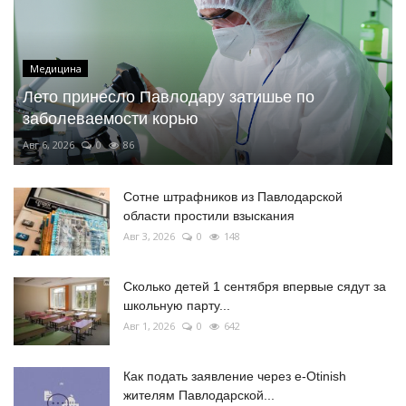
Медицина
Лето принесло Павлодару затишье по
заболеваемости корью
Авг 6, 2026
0
86
Сотне штрафников из Павлодарской
области простили взыскания
Авг 3, 2026
0
148
Сколько детей 1 сентября впервые сядут за
школьную парту...
Авг 1, 2026
0
642
Как подать заявление через e-Otinish
жителям Павлодарской...