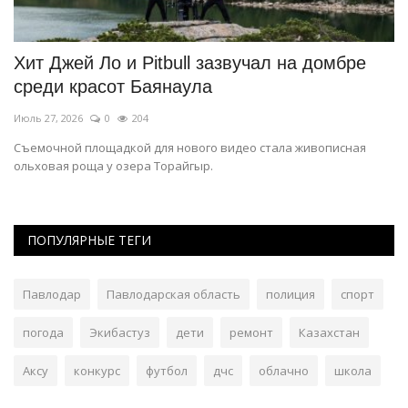
Хит Джей Ло и Pitbull зазвучал на домбре
В
среди красот Баянаула
г
Июль 27, 2026
0
204
Ию
ых
Съемочной площадкой для нового видео стала живописная
Пи
ольховая роща у озера Торайгыр.
се
ПОПУЛЯРНЫЕ ТЕГИ
Павлодар
Павлодарская область
полиция
спорт
погода
Экибастуз
дети
ремонт
Казахстан
Аксу
конкурс
футбол
дчс
облачно
школа