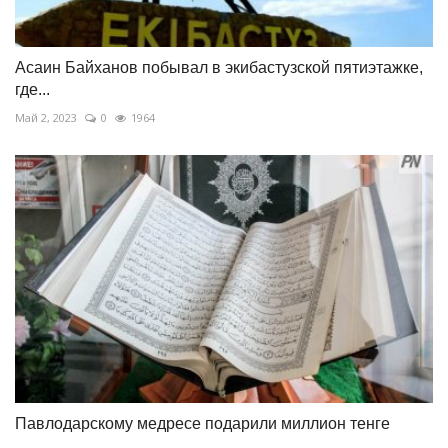
Асаин Байханов побывал в экибастузской пятиэтажке,
где...
Май 2, 2023
0
1964
Павлодарскому медресе подарили миллион тенге