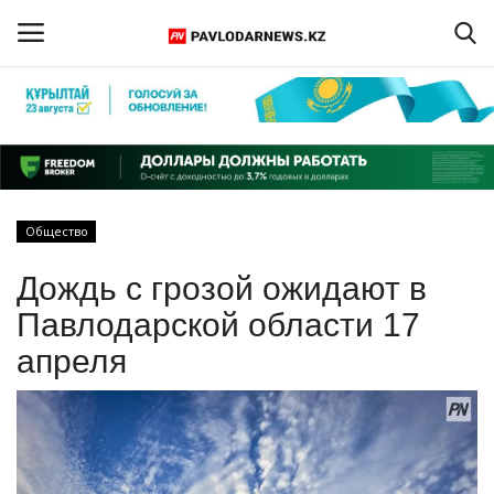
Войти
Регистрация
Главная
Общество
Обратная связь
Дождь с грозой ожидают в
ПАВЛОДАРСКАЯ ОБЛАСТЬ
Павлодарской области 17
апреля
КАЗАХСТАН
МИР
СПЕЦПРОЕКТЫ