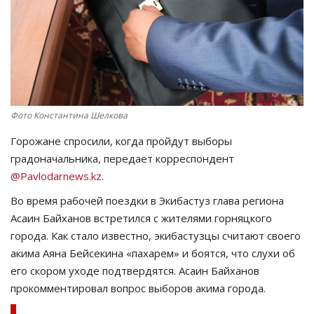
СПОРТ
Чек-лист
РАЗВЛЕЧЕНИЯ
Фото Константина Шелкова
OFFICIAL
Горожане спросили, когда пройдут выборы
градоначальника, передает корреспондент
Курултай
@Pavlodarnews.kz
.
Во время рабочей поездки в Экибастуз глава региона
Язык
Асаин Байханов встретился с жителями горняцкого
Қазақша
Русский
города. Как стало известно, экибастузцы считают своего
акима Аяна Бейсекина «пахарем» и боятся, что слухи об
его скором уходе подтвердятся. Асаин Байханов
прокомментировал вопрос выборов акима города.