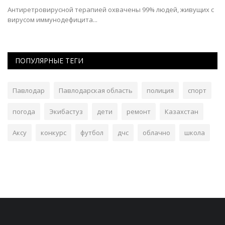
Антиретровирусной терапией охвачены 99% людей, живущих с
По
вирусом иммунодефицита...
ср
ПОПУЛЯРНЫЕ ТЕГИ
Павлодар
Павлодарская область
полиция
спорт
погода
Экибастуз
дети
ремонт
Казахстан
Аксу
конкурс
футбол
дчс
облачно
школа