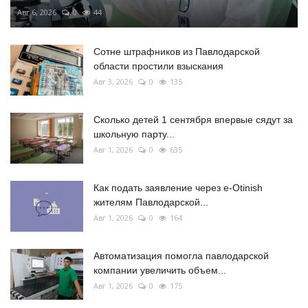
Авг 6, 2026
0
44
Сотне штрафников из Павлодарской
области простили взыскания
Авг 3, 2026
0
135
Сколько детей 1 сентября впервые сядут за
школьную парту...
Авг 1, 2026
0
635
Как подать заявление через e-Otinish
жителям Павлодарской...
Авг 1, 2026
0
164
Автоматизация помогла павлодарской
компании увеличить объем...
Авг 1, 2026
0
175