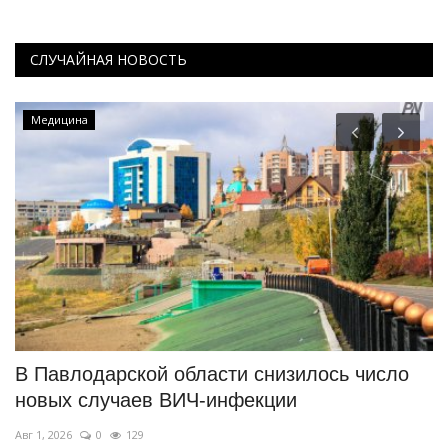
СЛУЧАЙНАЯ НОВОСТЬ
Медицина
В Павлодарской области снизилось число
Н
новых случаев ВИЧ-инфекции
м
Авг 1, 2026
0
129
Ию