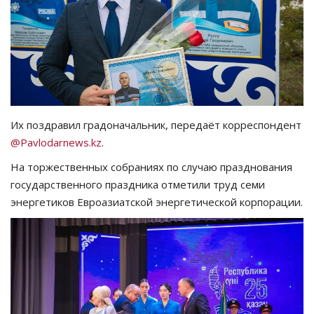
СПОРТ
Чек-лист
РАЗВЛЕЧЕНИЯ
Их поздравил градоначальник, передаёт корреспондент
OFFICIAL
@Pavlodarnews.kz
.
На торжественных собраниях по случаю празднования
Курултай
государственного праздника отметили труд семи
энергетиков Евроазиатской энергетической корпорации.
Язык
Қазақша
Русский