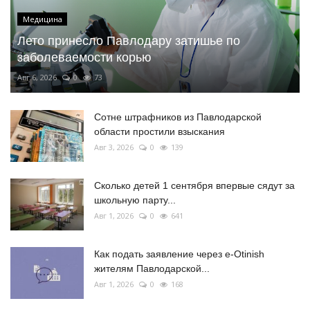
Медицина
Лето принесло Павлодару затишье по
заболеваемости корью
Авг 6, 2026
0
73
Сотне штрафников из Павлодарской
области простили взыскания
Авг 3, 2026
0
139
Сколько детей 1 сентября впервые сядут за
школьную парту...
Авг 1, 2026
0
641
Как подать заявление через e-Otinish
жителям Павлодарской...
Авг 1, 2026
0
168