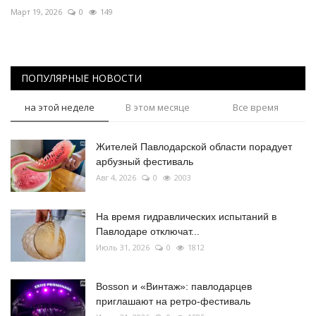
Март 19, 2026
0
149
ПОПУЛЯРНЫЕ НОВОСТИ
на этой неделе
В этом месяце
Все время
Жителей Павлодарской области порадует
арбузный фестиваль
Авг 4, 2026
0
2003
На время гидравлических испытаний в
Павлодаре отключат...
Июль 31, 2026
0
1812
Bosson и «Винтаж»: павлодарцев
приглашают на ретро-фестиваль