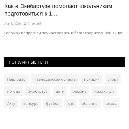
Как в Экибастузе помогают школьникам
К
подготовиться к 1...
п
Авг 5, 2026
0
268
Ав
Горожан попросили поучаствовать в благотворительной акции.
До
ПОПУЛЯРНЫЕ ТЕГИ
Павлодар
Павлодарская область
полиция
спорт
погода
Экибастуз
дети
ремонт
Казахстан
Аксу
конкурс
футбол
дчс
облачно
школа