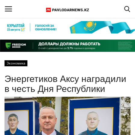
Войти
Регистрация
Главная
Экономика
Обратная связь
Энергетиков Аксу наградили
ПАВЛОДАРСКАЯ ОБЛАСТЬ
в честь Дня Республики
КАЗАХСТАН
МИР
СПЕЦПРОЕКТЫ