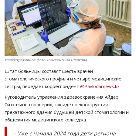
СПОРТ
Чек-лист
РАЗВЛЕЧЕНИЯ
OFFICIAL
Иллюстративное фото Константина Шелкова
Штат больницы составят шесть врачей
Курултай
стоматологического профиля и четыре медицинские
сестры, передаёт корреспондент
@Pavlodarnews.kz
.
Язык
Руководитель управления здравоохранения Айдар
Қазақша
Русский
Ситказинов проверил, как идёт реконструкция
трехэтажного здания будущей детской стоматологии и
общежития медицинского колледжа.
– Уже с начала 2024 года дети региона