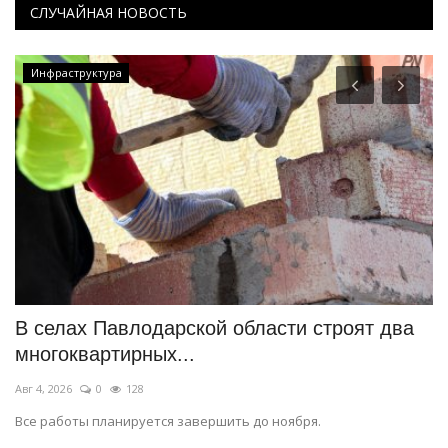
СЛУЧАЙНАЯ НОВОСТЬ
Инфраструктура
В селах Павлодарской области строят два
Б
многоквартирных...
P
Авг 4, 2026
0
128
Ию
Все работы планируется завершить до ноября.
На
ре