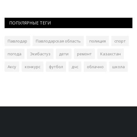
ПОПУЛЯРНЫЕ ТЕГИ
Павлодар
Павлодарская область
полиция
спорт
погода
Экибастуз
дети
ремонт
Казахстан
Аксу
конкурс
футбол
дчс
облачно
школа