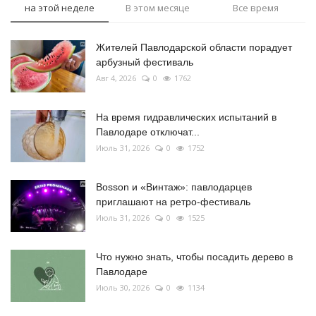
на этой неделе
В этом месяце
Все время
Жителей Павлодарской области порадует
арбузный фестиваль
Авг 4, 2026
0
1762
На время гидравлических испытаний в
Павлодаре отключат...
Июль 31, 2026
0
1752
Bosson и «Винтаж»: павлодарцев
приглашают на ретро-фестиваль
Июль 31, 2026
0
1525
Что нужно знать, чтобы посадить дерево в
Павлодаре
Июль 30, 2026
0
1134