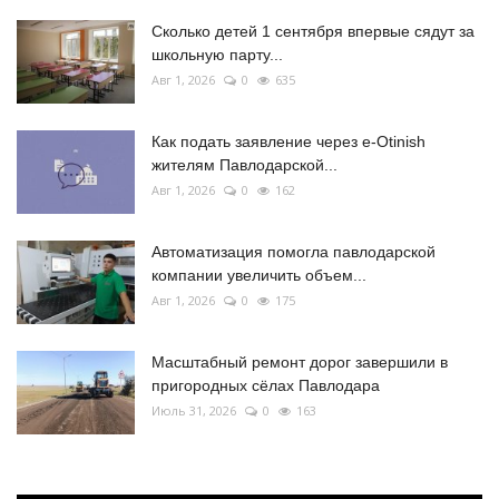
Сколько детей 1 сентября впервые сядут за
школьную парту...
Авг 1, 2026
0
635
Как подать заявление через e-Otinish
жителям Павлодарской...
Авг 1, 2026
0
162
Автоматизация помогла павлодарской
компании увеличить объем...
Авг 1, 2026
0
175
Масштабный ремонт дорог завершили в
пригородных сёлах Павлодара
Июль 31, 2026
0
163