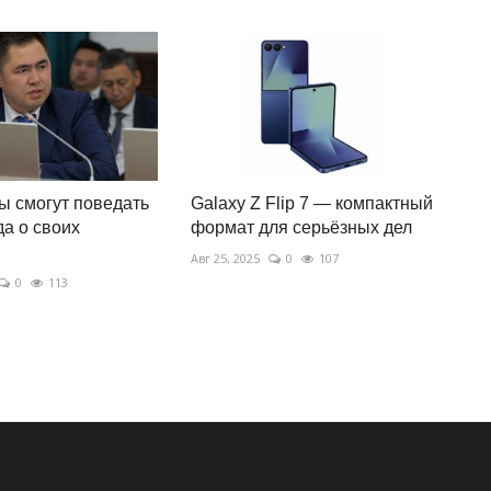
 смогут поведать
Galaxy Z Flip 7 — компактный
да о своих
формат для серьёзных дел
Авг 25, 2025
0
107
0
113