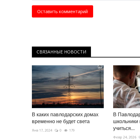
взаимодействие с российскими
Оставить комментарий
Июль 27, 2026
0
188
Делегация Павлодарской области приняла у
форуме сотрудничества Казахстана...
СВЯЗАННЫЕ НОВОСТИ
В каких павлодарских домах
В Павлодар
временно не будет света
школьники 
учиться...
Янв 17, 2024
0
179
Февр 24, 2026