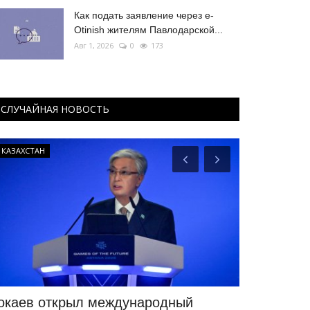
Как подать заявление через e-
Otinish жителям Павлодарской...
Авг 1, 2026
0
173
СЛУЧАЙНАЯ НОВОСТЬ
КАЗАХСТАН
МИР
окаев открыл международный
В Великоб