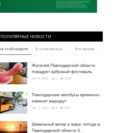
ПОПУЛЯРНЫЕ НОВОСТИ
на этой неделе
В этом месяце
Все время
Жителей Павлодарской области
порадует арбузный фестиваль
Авг 4, 2026
0
2309
Павлодарские автобусы временно
изменят маршрут
Авг 7, 2026
0
995
Шквальный ветер и жара: погода в
Павлодарской области 3...