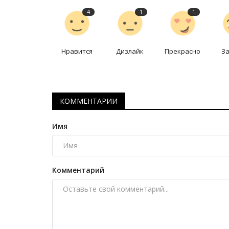
4
1
1
Нравится
Дизлайк
Прекрасно
З
КОММЕНТАРИИ
Медицина
Имя
Комментарий
Павлодарские медики расшир