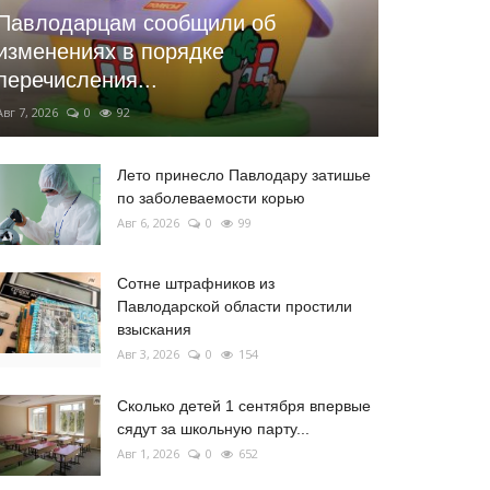
Павлодарцам сообщили об
изменениях в порядке
перечисления...
Авг 7, 2026
0
92
Лето принесло Павлодару затишье
по заболеваемости корью
Авг 6, 2026
0
99
Сотне штрафников из
Павлодарской области простили
взыскания
Авг 3, 2026
0
154
Сколько детей 1 сентября впервые
сядут за школьную парту...
Авг 1, 2026
0
652