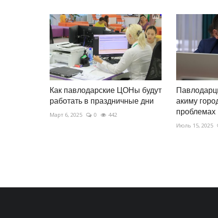
Как павлодарские ЦОНы будут
Павлодарцы
работать в праздничные дни
акиму горо
проблемах
Март 6, 2025
0
442
Июль 15, 2025