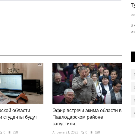
...
ртути в промзоне Павлодара...
т
Июль 31, 2026
0
231
Ию
частие в
Работы проводят в контексте программы мониторинга
В
ртути на 2026-2030 годы.
из
ской области
Эфир встречи акима области в
и студенты будут
Павлодарском районе
запустили...
0
738
Апрель 21, 2023
0
628