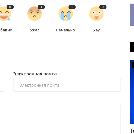
0
1
1
0
абавно
Ужас
Печально
Уау
Экология
Электронная почта
ят
Экологический контроль содержания
Т