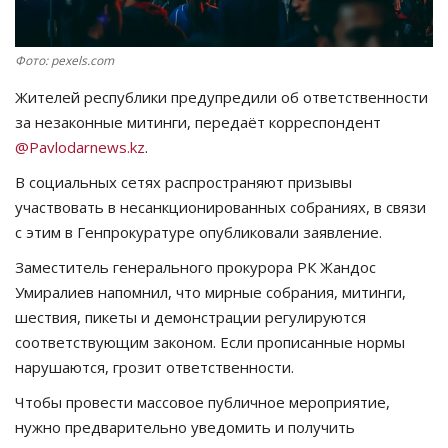
СПОРТ
Фото: pexels.com
Чек-лист
Жителей республики предупредили об ответственности
за незаконные митинги, передаёт корреспондент
РАЗВЛЕЧЕНИЯ
@
Pavlodarnews
.
kz
.
В социальных сетях распространяют призывы
OFFICIAL
участвовать в несанкционированных собраниях, в связи
с этим в Генпрокуратуре опубликовали заявление.
Курултай
Заместитель генерального прокурора РК Жандос
Язык
Умиралиев напомнил, что мирные собрания, митинги,
шествия, пикеты и демонстрации регулируются
Қазақша
Русский
соответствующим законом. Если прописанные нормы
нарушаются, грозит ответственности.
Чтобы провести массовое публичное мероприятие,
нужно предварительно уведомить и получить