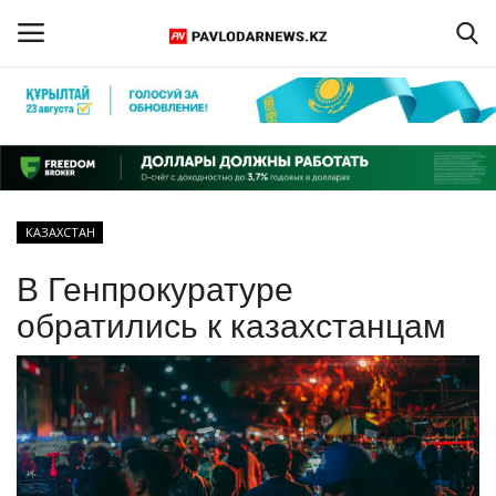
Войти
Регистрация
Главная
КАЗАХСТАН
Обратная связь
В Генпрокуратуре
ПАВЛОДАРСКАЯ ОБЛАСТЬ
обратились к казахстанцам
КАЗАХСТАН
МИР
СПЕЦПРОЕКТЫ