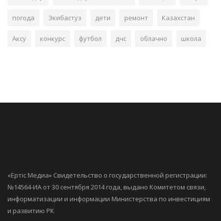
погода
Экибастуз
дети
ремонт
Казахстан
Аксу
конкурс
футбол
дчс
облачно
школа
«Ертiс Медиа» Свидетельство о государственной регистрации:
№14564-ИА от 30 сентября 2014 года, выдано Комитетом связи,
информатизации и информации Министерства по инвестициям
и развитию РК