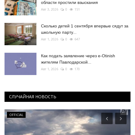
области простили взыскания
Авг 3, 2026
0
151
Сколько детей 1 сентября впервые сядут за
школьную парту...
Авг 1, 2026
0
647
Как подать заявление через e-Otinish
жителям Павлодарской...
Авг 1, 2026
0
170
СЛУЧАЙНАЯ НОВОСТЬ
OFFICIAL