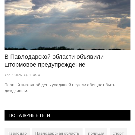
В Павлодарской области объявили
Н
штормовое предупреждение
п
Авг 7, 2026
0
40
Ав
Первый выходной день уходящей недели обещает быть
Жи
дождливым.
ПОПУЛЯРНЫЕ ТЕГИ
Павлодар
Павлодарская область
полиция
спорт