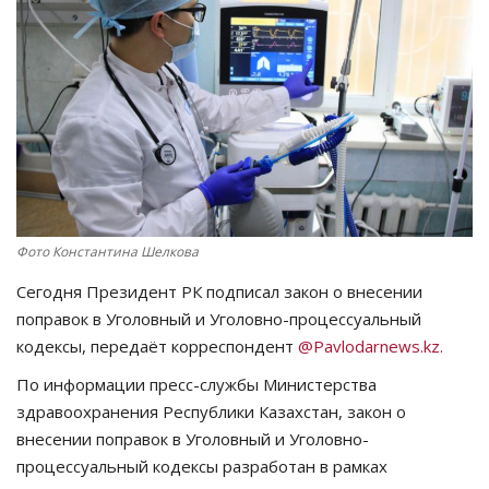
СПОРТ
Чек-лист
РАЗВЛЕЧЕНИЯ
OFFICIAL
Фото Константина Шелкова
Курултай
Сегодня Президент РК подписал закон о внесении
Язык
поправок в Уголовный и Уголовно-процессуальный
кодексы, передаёт корреспондент
@Pavlodarnews.
kz
.
Қазақша
Русский
По информации пресс-службы Министерства
здравоохранения Республики Казахстан, закон о
внесении
поправок
в Уголовный и Уголовно-
процессуальный
кодексы
разработан
в
рамках