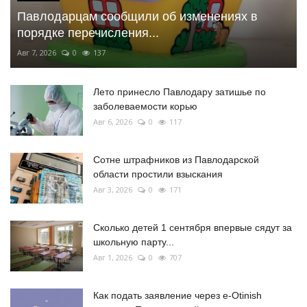
Павлодарцам сообщили об изменениях в
порядке перечисления...
Авг 7, 2026
0
137
Лето принесло Павлодару затишье по
заболеваемости корью
Авг 6, 2026
0
117
Сотне штрафников из Павлодарской
области простили взыскания
Авг 3, 2026
0
171
Сколько детей 1 сентября впервые сядут за
школьную парту...
Авг 1, 2026
0
707
Как подать заявление через e-Otinish