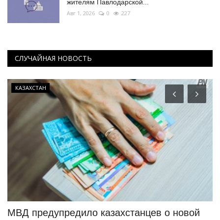
жителям Павлодарской...
Авг 1, 2026
0
227
СЛУЧАЙНАЯ НОВОСТЬ
КАЗАХСТАН
е
МВД предупредило казахстанцев о новой
Д