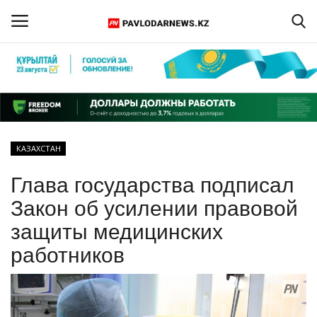
Войти
Регистрация
Главная
КАЗАХСТАН
Обратная связь
Глава государства подписал
ПАВЛОДАРСКАЯ ОБЛАСТЬ
Закон об усилении правовой
защиты медицинских
КАЗАХСТАН
работников
МИР
СПЕЦПРОЕКТЫ