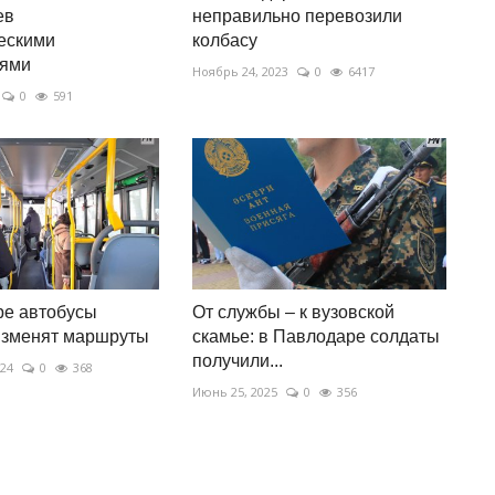
ев
неправильно перевозили
ескими
колбасу
тями
Ноябрь 24, 2023
0
6417
0
591
ре автобусы
От службы – к вузовской
изменят маршруты
скамье: в Павлодаре солдаты
получили...
024
0
368
Июнь 25, 2025
0
356