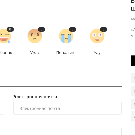
отметят
В Павлодарской области оценили
В
виды на урожай
ш
Авг 6, 2026
0
88
Ав
приятия
Первый заместитель акима области посетил Успенский
Д
0
0
0
0
район.
м
абавно
Ужас
Печально
Уау
Электронная почта