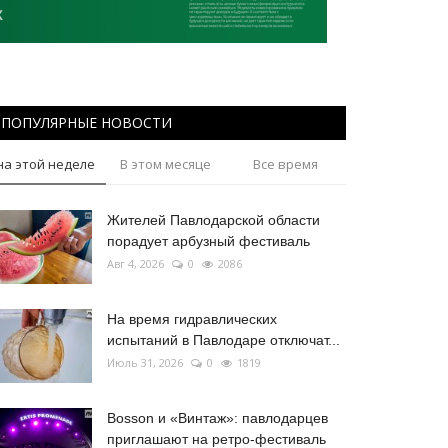
ПОПУЛЯРНЫЕ НОВОСТИ
на этой неделе
В этом месяце
Все время
Жителей Павлодарской области
порадует арбузный фестиваль
Авг 4, 2026
0
2086
На время гидравлических
испытаний в Павлодаре отключат...
Июль 31, 2026
0
1819
Bosson и «Винтаж»: павлодарцев
приглашают на ретро-фестиваль