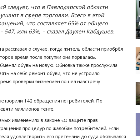
й следует, что в Павлодарской области
ушают в сфере торговли. Всего в этой
ращений, что составляет 65% от общего
– 547, или 63%, – сказал Даулен Кабдушев.
а рассказал о случае, когда житель области приобрёл
торое время после покупки она порвалась.
бменял обувь на новую. Обновка также прослужила
ять на себя ремонт обуви, что не устроило
 время проверки бизнесмен пошел навстречу
влетворили 142 обращения потребителей. По
евяти миллионов тенге.
емых изменениях в законе «О защите прав
окращения процедур по жалобам потребителей. Если
теля удовлетворить его претензии до суда обязывался