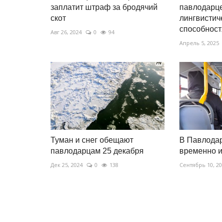
заплатит штраф за бродячий
павлодарц
скот
лингвистич
способнос
Авг 26, 2024
0
94
Апрель 5, 2025
Туман и снег обещают
В Павлода
павлодарцам 25 декабря
временно 
Дек 25, 2024
0
138
Сентябрь 10, 2