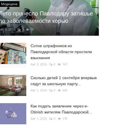
Медицина
Лето принесло Павлодару затишье
по заболеваемости корью
Авг 6, 2026
0
79
Сотне штрафников из
Павлодарской области простили
взыскания
Авг 3, 2026
0
147
Сколько детей 1 сентября впервые
сядут за школьную парту...
Авг 1, 2026
0
642
Как подать заявление через e-
Otinish жителям Павлодарской...
Авг 1, 2026
0
170