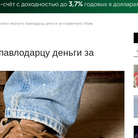
помог вернуть павлодарцу деньги за порванную обувь
 павлодарцу деньги за