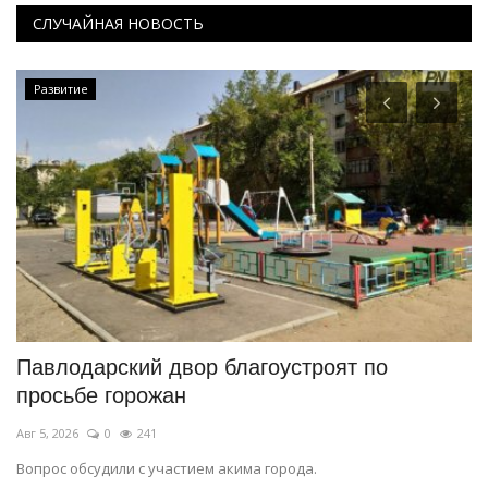
СЛУЧАЙНАЯ НОВОСТЬ
Развитие
о-
Павлодарский двор благоустроят по
П
просьбе горожан
«
Авг 5, 2026
0
241
Ап
ке
Вопрос обсудили с участием акима города.
Пр