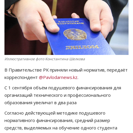
СПОРТ
Чек-лист
РАЗВЛЕЧЕНИЯ
OFFICIAL
Иллюстративное фото Константина Шелкова
В Правительстве РК приняли новый норматив, передаёт
Курултай
корреспондент
@Pavlodarnews.kz
.
Язык
С 1 сентября объём подушевого финансирования для
организаций технического и профессионального
Қазақша
Русский
образования увеличат в два раза
Согласно действующей методике подушевого
нормативного финансирования, средний размер
средств, выделяемых на обучение одного студента