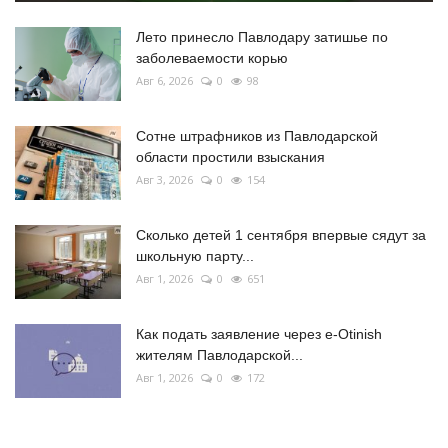
Лето принесло Павлодару затишье по
заболеваемости корью
Авг 6, 2026
0
98
Сотне штрафников из Павлодарской
области простили взыскания
Авг 3, 2026
0
154
Сколько детей 1 сентября впервые сядут за
школьную парту...
Авг 1, 2026
0
651
Как подать заявление через e-Otinish
жителям Павлодарской...
Авг 1, 2026
0
172