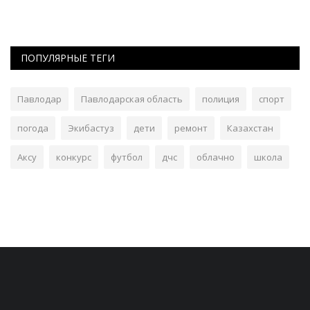
ПОПУЛЯРНЫЕ ТЕГИ
Павлодар
Павлодарская область
полиция
спорт
погода
Экибастуз
дети
ремонт
Казахстан
Аксу
конкурс
футбол
дчс
облачно
школа