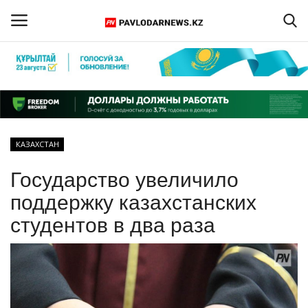
Войти
Регистрация
Главная
КАЗАХСТАН
Обратная связь
Государство увеличило
ПАВЛОДАРСКАЯ ОБЛАСТЬ
поддержку казахстанских
студентов в два раза
КАЗАХСТАН
МИР
СПЕЦПРОЕКТЫ