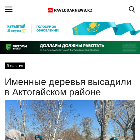
Войти
Регистрация
Главная
Экология
Обратная связь
Именные деревья высадили
ПАВЛОДАРСКАЯ ОБЛАСТЬ
в Актогайском районе
КАЗАХСТАН
МИР
СПЕЦПРОЕКТЫ