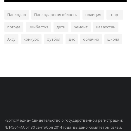
Павлодар
Павлодарская область
полиция
спорт
погода
Экибастуз
дети
ремонт
Казахстан
Аксу
конкурс
футбол
дчс
облачно
школа
«Ертiс Медиа» Свидетельство о государственной регистрации:
№14564-ИА от 30 сентября 2014 года, выдано Комитетом связи,