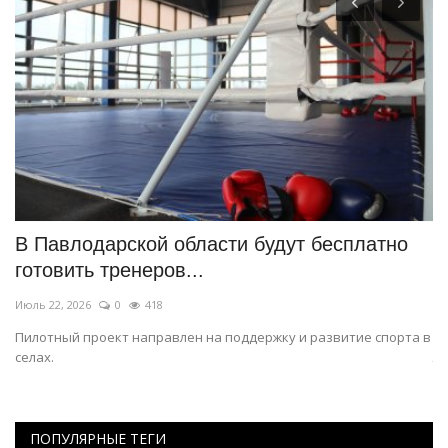
В Павлодарской области будут бесплатно
П
готовить тренеров...
к
Июль 22, 2026
0
418
Ма
Пилотный проект направлен на поддержку и развитие спорта в
По
селах.
лю
ПОПУЛЯРНЫЕ ТЕГИ