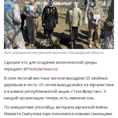
СПОРТ
Чек-лист
РАЗВЛЕЧЕНИЯ
OFFICIAL
Фото управления внутренней политики Павлодарской области
Сделали это для создания экологической среды,
Курултай
передает
@Pavlodarnews.kz
.
Язык
В селе Актогай местные жители высадили 35 хвойных
деревьев в честь 35-летия вывода войск из Афганистана
Қазақша
Русский
и в рамках республиканской акции «Таза Қазақстан». У
каждой организации теперь есть именная ель.
По инициативе аткогайца, ветерана афганской войны
Махмета Смагулова парк пополнился новыми саженцами.