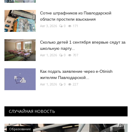
Сотне штрафников из Павлодарской
области простили взыскания
Авг 3, 2026
0
171
Сколько детей 1 сентября впервые сядут за
школьную парту...
Авг 1, 2026
0
707
Как подать заявление через e-Otinish
жителям Павлодарской...
Авг 1, 2026
0
227
СЛУЧАЙНАЯ НОВОСТЬ
Образование