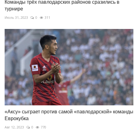
Команды трёх павлодарских районов сразились в
турнире
Июль 31, 2023
0
311
«Аксу» сыграет против самой «павлодарской» команды
Еврокубка
Авг 12, 2023
0
770