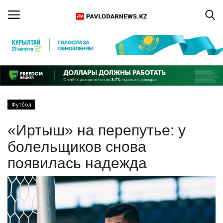
Войти
Регистрация
Главная
Футбол
Обратная связь
«Иртыш» на перепутье: у
ПАВЛОДАРСКАЯ ОБЛАСТЬ
болельщиков снова
появилась надежда
КАЗАХСТАН
МИР
СПЕЦПРОЕКТЫ