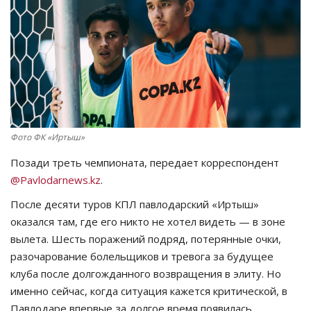
СПОРТ
Чек-лист
РАЗВЛЕЧЕНИЯ
OFFICIAL
Фото ФК «Иртыш»
Позади треть чемпионата, передает корреспондент
Курултай
@Pavlodarnews.kz
.
Язык
После десяти туров КПЛ павлодарский «Иртыш»
оказался там, где его никто не хотел видеть — в зоне
Қазақша
Русский
вылета. Шесть поражений подряд, потерянные очки,
разочарование болельщиков и тревога за будущее
клуба после долгожданного возвращения в элиту. Но
именно сейчас, когда ситуация кажется критической, в
Павлодаре впервые за долгое время появилась