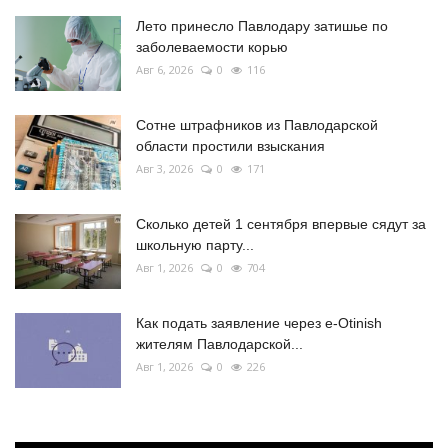
Лето принесло Павлодару затишье по
заболеваемости корью
Авг 6, 2026
0
116
Сотне штрафников из Павлодарской
области простили взыскания
Авг 3, 2026
0
171
Сколько детей 1 сентября впервые сядут за
школьную парту...
Авг 1, 2026
0
704
Как подать заявление через e-Otinish
жителям Павлодарской...
Авг 1, 2026
0
226