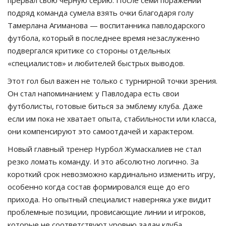
прервал свою черную серию. После семи поражений
подряд команда сумела взять очки благодаря голу
Тамерлана Агиманова — воспитанника павлодарского
футбола, который в последнее время незаслуженно
подвергался критике со стороны отдельных
«специалистов» и любителей быстрых выводов.
Этот гол был важен не только с турнирной точки зрения.
Он стал напоминанием: у Павлодара есть свои
футболисты, готовые биться за эмблему клуба. Даже
если им пока не хватает опыта, стабильности или класса,
они компенсируют это самоотдачей и характером.
Новый главный тренер Нурбол Жумаскалиев не стал
резко ломать команду. И это абсолютно логично. За
короткий срок невозможно кардинально изменить игру,
особенно когда состав формировался еще до его
прихода. Но опытный специалист наверняка уже видит
проблемные позиции, провисающие линии и игроков,
которые не соответствуют уровню задач клуба.