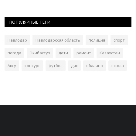
ПОПУЛЯРНЫЕ ТЕГИ
Павлодар
Павлодарская область
полиция
спорт
погода
Экибастуз
дети
ремонт
Казахстан
Аксу
конкурс
футбол
дчс
облачно
школа