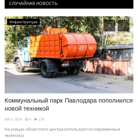
СЛУЧАЙНАЯ НОВОСТЬ
Инфраструктура
а
Коммунальный парк Павлодара пополнился
В
новой техникой
п
Авг 5, 2026
0
270
Ав
мя
На улицах областного центра используются современные
Ин
пылесосы.
не