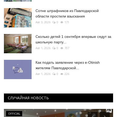
Сотне штрафников из Павлодарской
области простили взыскания
Авг 3, 2026
0
171
Сколько детей 1 сентября впервые сядут за
школьную парту...
Авг 1, 2026
0
707
Как подать заявление через e-Otinish
жителям Павлодарской...
Авг 1, 2026
0
226
СЛУЧАЙНАЯ НОВОСТЬ
OFFICIAL