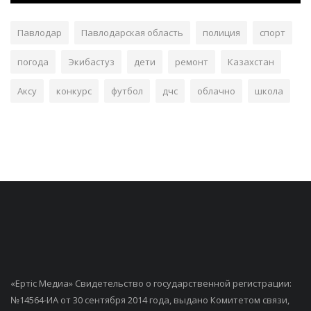
Павлодар
Павлодарская область
полиция
спорт
погода
Экибастуз
дети
ремонт
Казахстан
Аксу
конкурс
футбол
дчс
облачно
школа
«Ертiс Медиа» Свидетельство о государственной регистрации:
№14564-ИА от 30 сентября 2014 года, выдано Комитетом связи,