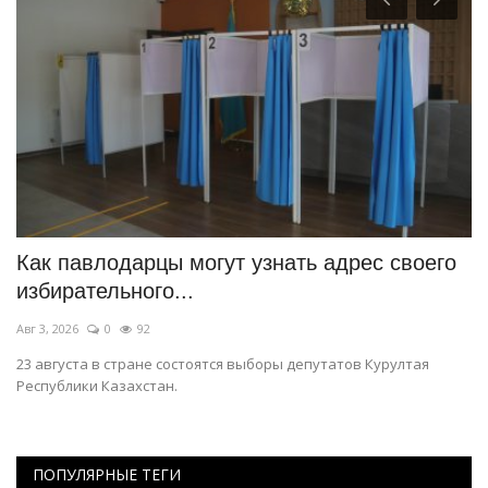
Как павлодарцы могут узнать адрес своего
П
избирательного...
Ию
Авг 3, 2026
0
92
Па
23 августа в стране состоятся выборы депутатов Курултая
Республики Казахстан.
ПОПУЛЯРНЫЕ ТЕГИ