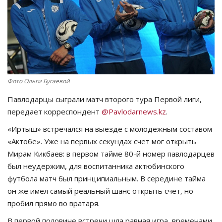
СПОРТ
Чек-лист
РАЗВЛЕЧЕНИЯ
Фото Ольги Бугаевой
OFFICIAL
Павлодарцы сыграли матч второго тура Первой лиги,
передает корреспондент
@Pavlodarnews.kz
.
Курултай
«Иртыш» встречался на выезде с молодежным составом
«Актобе». Уже на первых секундах счет мог открыть
Язык
Мирам Кикбаев: в первом тайме 80-й номер павлодарцев
Қазақша
Русский
был неудержим, для воспитанника актюбинского
футбола матч был принципиальным. В середине тайма
он же имел самый реальный шанс открыть счет, но
пробил прямо во вратаря.
В первой половине встречи шла равная игра, временами