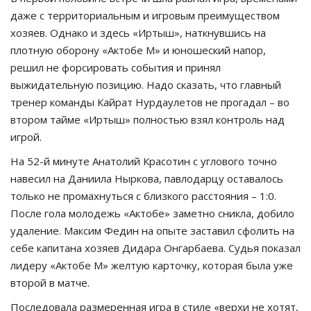
даже с территориальным и игровым преимуществом
хозяев. Однако и здесь «Иртыш», наткнувшись на
плотную оборону «Актобе М» и юношеский напор,
решил не форсировать события и принял
выжидательную позицию. Надо сказать, что главный
тренер команды Кайрат Нурдаулетов не прогадал – во
втором тайме «Иртыш» полностью взял контроль над
игрой.
На 52-й минуте Анатолий Красотин с углового точно
навесил на Даниила Ныркова, павлодарцу оставалось
только не промахнуться с близкого расстояния – 1:0.
После гола молодежь «Актобе» заметно сникла, добило
удаление. Максим Федин на опыте заставил сфолить на
себе капитана хозяев Дидара Онгарбаева. Судья показал
лидеру «Актобе М» желтую карточку, которая была уже
второй в матче.
Последовала размеренная игра в стиле «верхи не хотят,