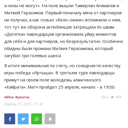
а низы не могут». На поле вышли Тамерлан Агиманов и
Матвей Герасимов. Первый поначалу мяча от партнеров
не получал, а как только «бело-синие» вспомнили о нем,
тот тут же оборона актюбинцев затрещала по швам.
«Десятка» павлодарцев организовала уйму моментов
для себя и для партнеров, но безрезультатно. Особенно
обидны были промахи Матвея Герасимова, который
загубил три голевых шанса.
В итоге минимальная по счету, но солидная по качеству
игры победа «Иртыша». В третьем туре павлодарцы
примут на своем поле молодежь алматинского
«Кайрата». Матч пройдет 25 апреля, начало – в 19:00.
0
456
Айбек Жуматов
Апрель 17, 2025 - 17:47