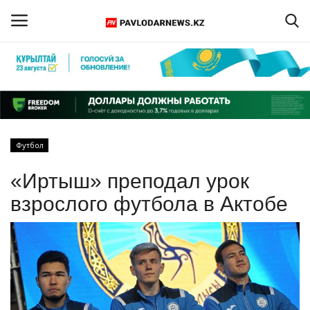
Войти
Регистрация
Главная
Футбол
Обратная связь
«Иртыш» преподал урок
ПАВЛОДАРСКАЯ ОБЛАСТЬ
взрослого футбола в Актобе
КАЗАХСТАН
МИР
СПЕЦПРОЕКТЫ