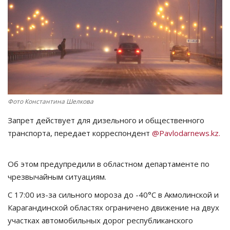
СПОРТ
Чек-лист
РАЗВЛЕЧЕНИЯ
OFFICIAL
Фото Константина Шелкова
Запрет действует для дизельного и общественного
Курултай
транспорта, передает корреспондент
@Pavlodarnews.kz.
Язык
Об этом предупредили в областном департаменте по
Қазақша
Русский
чрезвычайным ситуациям.
С 17:00 из-за сильного мороза до -40°С в Акмолинской и
Карагандинской областях ограничено движение на двух
участках автомобильных дорог республиканского