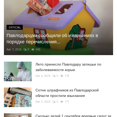
OFFICIAL
Павлодарцам сообщили об изменениях в
порядке перечисления...
Авг 7, 2026
0
145
Лето принесло Павлодару затишье по
заболеваемости корью
Авг 6, 2026
0
118
Сотне штрафников из Павлодарской
области простили взыскания
Авг 3, 2026
0
171
Сколько детей 1 сентября впервые сядут за