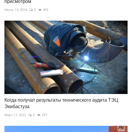
присмотром
Июнь 14, 2024
0
493
Когда получат результаты технического аудита ТЭЦ
Экибастуза
Март 17, 2023
0
337