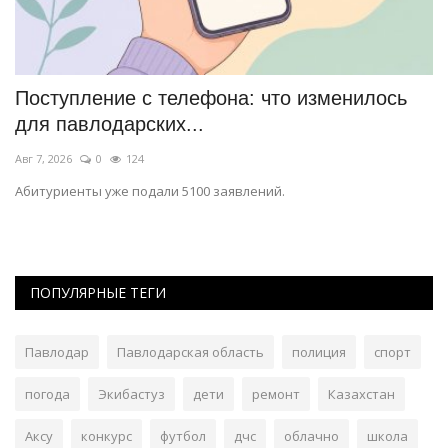
и
Поступление с телефона: что изменилось
П
для павлодарских...
в
Авг 7, 2026
0
124
Ав
Абитуриенты уже подали 5100 заявлений.
Ор
ПОПУЛЯРНЫЕ ТЕГИ
Павлодар
Павлодарская область
полиция
спорт
погода
Экибастуз
дети
ремонт
Казахстан
Аксу
конкурс
футбол
дчс
облачно
школа