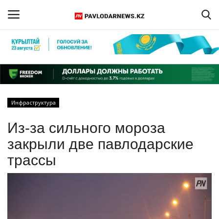
Войти
Регистрация
Главная
Инфраструктура
Обратная связь
Из-за сильного мороза
ПАВЛОДАРСКАЯ ОБЛАСТЬ
закрыли две павлодарские
трассы
КАЗАХСТАН
МИР
СПЕЦПРОЕКТЫ