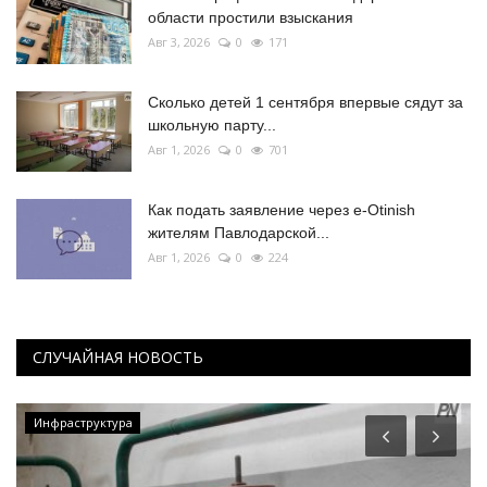
области простили взыскания
Авг 3, 2026
0
171
Сколько детей 1 сентября впервые сядут за
школьную парту...
Авг 1, 2026
0
701
Как подать заявление через e-Otinish
жителям Павлодарской...
Авг 1, 2026
0
224
СЛУЧАЙНАЯ НОВОСТЬ
Инфраструктура