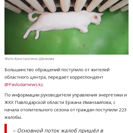
СПОРТ
Чек-лист
РАЗВЛЕЧЕНИЯ
OFFICIAL
Фото Константина Шелкова
Большинство обращений поступило от жителей
Курултай
областного центра, передаёт корреспондент
@Pavlodarnews.kz.
Язык
По информации руководителя управления энергетики и
Қазақша
Русский
ЖКХ Павлодарской области
Ержана
Иманзаипова
, с
начала отопительного сезона от граждан поступили 223
жалобы.
–
Основной поток жалоб пришёл в