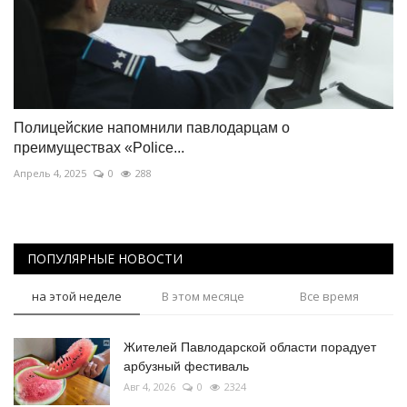
Полицейские напомнили павлодарцам о
преимуществах «Police...
Апрель 4, 2025
0
288
ПОПУЛЯРНЫЕ НОВОСТИ
на этой неделе
В этом месяце
Все время
Жителей Павлодарской области порадует
арбузный фестиваль
Авг 4, 2026
0
2324