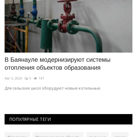
В Баянауле модернизируют системы
П
отопления объектов образования
с
Авг 5, 2026
0
147
Ав
Для сельских школ оборудуют новые котельные.
Фе
ПОПУЛЯРНЫЕ ТЕГИ