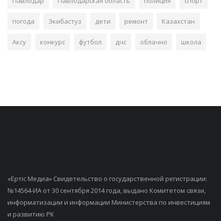
Павлодар
Павлодарская область
полиция
спорт
погода
Экибастуз
дети
ремонт
Казахстан
Аксу
конкурс
футбол
дчс
облачно
школа
«Ертiс Медиа» Свидетельство о государственной регистрации:
№14564-ИА от 30 сентября 2014 года, выдано Комитетом связи,
информатизации и информации Министерства по инвестициям
и развитию РК