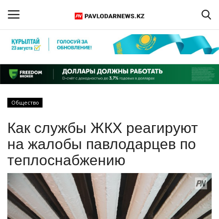
Войти
Регистрация
Главная
Общество
Обратная связь
Как службы ЖКХ реагируют
ПАВЛОДАРСКАЯ ОБЛАСТЬ
на жалобы павлодарцев по
теплоснабжению
КАЗАХСТАН
МИР
СПЕЦПРОЕКТЫ