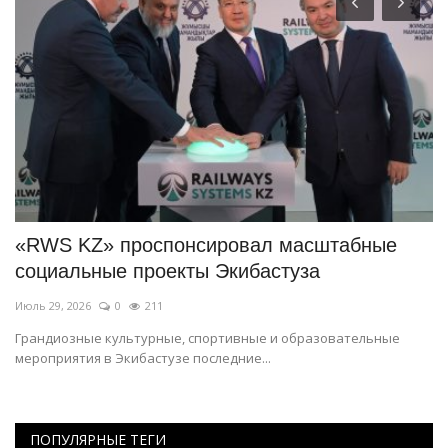
«RWS KZ» проспонсировал масштабные
П
социальные проекты Экибастуза
м
Июль 29, 2026
0
211
Ию
Грандиозные культурные, спортивные и образовательные
Ос
мероприятия в Экибастузе последние...
го
ПОПУЛЯРНЫЕ ТЕГИ