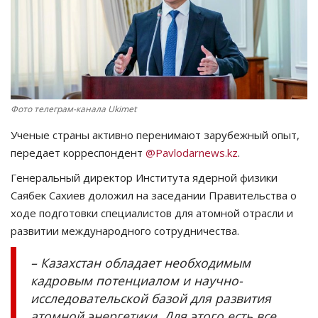
СПОРТ
Чек-лист
РАЗВЛЕЧЕНИЯ
Фото телеграм-канала Ukimet
OFFICIAL
Ученые страны активно перенимают зарубежный опыт,
передает корреспондент
@Pavlodarnews.kz
.
Курултай
Генеральный директор Института ядерной физики
Саябек Сахиев доложил на заседании Правительства о
Язык
ходе подготовки специалистов для атомной отрасли и
развитии международного сотрудничества.
Қазақша
Русский
– Казахстан обладает необходимым
кадровым потенциалом и научно-
исследовательской базой для развития
атомной энергетики. Для этого есть все