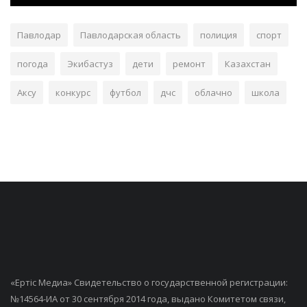
Павлодар
Павлодарская область
полиция
спорт
погода
Экибастуз
дети
ремонт
Казахстан
Аксу
конкурс
футбол
дчс
облачно
школа
«Ертiс Медиа» Свидетельство о государственной регистрации:
№14564-ИА от 30 сентября 2014 года, выдано Комитетом связи,