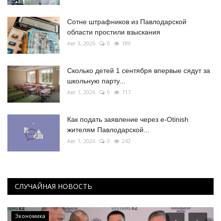
Сотне штрафников из Павлодарской
области простили взыскания
Авг 3, 2026
0
189
Сколько детей 1 сентября впервые сядут за
школьную парту...
Авг 1, 2026
0
717
Как подать заявление через e-Otinish
жителям Павлодарской...
Авг 1, 2026
0
242
СЛУЧАЙНАЯ НОВОСТЬ
Экономика