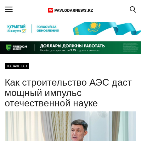
Войти
Регистрация
Главная
КАЗАХСТАН
Обратная связь
Как строительство АЭС даст
ПАВЛОДАРСКАЯ ОБЛАСТЬ
мощный импульс
отечественной науке
КАЗАХСТАН
МИР
СПЕЦПРОЕКТЫ