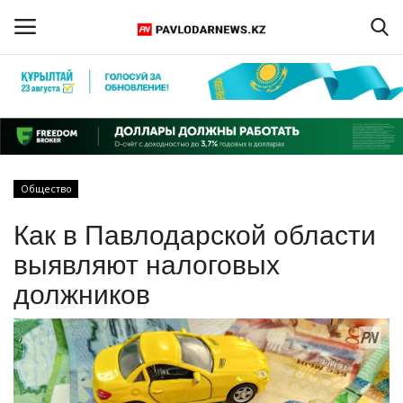
Войти
Регистрация
Главная
Общество
Обратная связь
Как в Павлодарской области
ПАВЛОДАРСКАЯ ОБЛАСТЬ
выявляют налоговых
должников
КАЗАХСТАН
МИР
СПЕЦПРОЕКТЫ