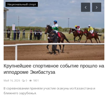
Национальный спорт
Крупнейшее спортивное событие прошло на
В
ипподроме Экибастуза
з
Май 16, 2026
0
1801
Ию
В соревновании приняли участие скакуны из Казахстана и
Ис
ближнего зарубежья.
с