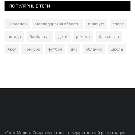
ПОПУЛЯРНЫЕ ТЕГИ
Павлодар
Павлодарская область
полиция
спорт
погода
Экибастуз
дети
ремонт
Казахстан
Аксу
конкурс
футбол
дчс
облачно
школа
«Ертiс Медиа» Свидетельство о государственной регистрации: