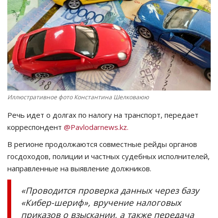
СПОРТ
Чек-лист
РАЗВЛЕЧЕНИЯ
OFFICIAL
Иллюстративное фото Константина Шелковаюю
Речь идет о долгах по налогу на транспорт, передает
Курултай
корреспондент
@Pavlodarnews.kz.
Язык
В регионе продолжаются совместные рейды органов
госдоходов, полиции и частных судебных исполнителей,
Қазақша
Русский
направленные на выявление должников.
«Проводится проверка данных через базу
«Кибер-шериф», вручение налоговых
приказов о взыскании, а также передача