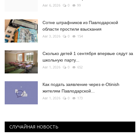
Авг 6, 2026
0
99
Сотне штрафников из Павлодарской
области простили взыскания
Авг 3, 2026
0
154
Сколько детей 1 сентября впервые сядут за
школьную парту...
Авг 1, 2026
0
652
Как подать заявление через e-Otinish
жителям Павлодарской...
Авг 1, 2026
0
173
СЛУЧАЙНАЯ НОВОСТЬ