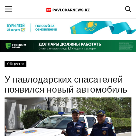
Войти
Регистрация
Главная
Общество
Обратная связь
У павлодарских спасателей
ПАВЛОДАРСКАЯ ОБЛАСТЬ
появился новый автомобиль
КАЗАХСТАН
МИР
СПЕЦПРОЕКТЫ