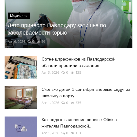
Медицина
Лето принесло Павлодару затишье по
заболеваемости корью
Авг 6, 2026
0
19
Сотне штрафников из Павлодарской
области простили взыскания
Авг 3, 2026
0
135
Сколько детей 1 сентября впервые сядут за
школьную парту...
Авг 1, 2026
0
635
Как подать заявление через e-Otinish
жителям Павлодарской...
Авг 1, 2026
0
163