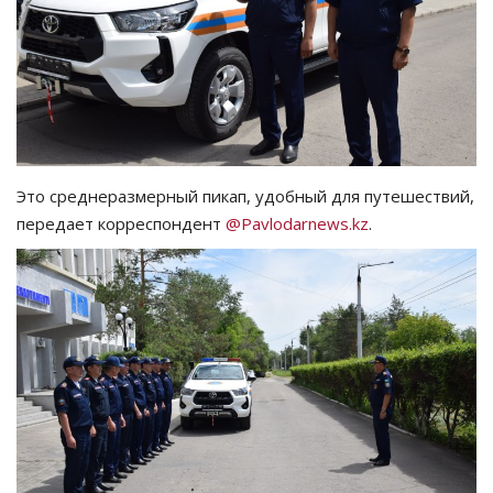
СПОРТ
Чек-лист
РАЗВЛЕЧЕНИЯ
Это среднеразмерный пикап, удобный для путешествий,
OFFICIAL
передает корреспондент
@Pavlodarnews.kz
.
Курултай
Язык
Қазақша
Русский