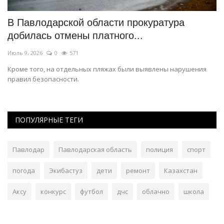
В Павлодарской области прокуратура
Ш
добилась отмены платного...
К
Июль 9, 2026
0
571
Ма
Кроме того, на отдельных пляжах были выявлены нарушения
Ин
правил безопасности.
пр
ПОПУЛЯРНЫЕ ТЕГИ
Павлодар
Павлодарская область
полиция
спорт
погода
Экибастуз
дети
ремонт
Казахстан
Аксу
конкурс
футбол
дчс
облачно
школа