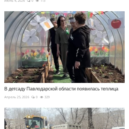
Июнь 4, 2026
0
113
В детсаду Павлодарской области появилась теплица
Апрель 25, 2026
0
329