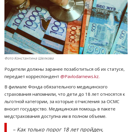
СПОРТ
Чек-лист
РАЗВЛЕЧЕНИЯ
OFFICIAL
Фото Константина Шелкова
Родители должны заранее позаботиться об их статусе,
Курултай
передает корреспондент
@Pavlodarnews.kz.
Язык
В филиале Фонда обязательного медицинского
страхования напомнили, что дети до 18 лет относятся к
Қазақша
Русский
льготной категории, за которые отчисления за ОСМС
вносит государство. Медицинская помощь в пакете
медстрахования доступна им в полном объеме.
– Как только порог 18 лет пройден,