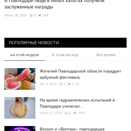
В Павлодаре люди в белых халатах получили
заслуженные награды
Июнь 18, 2026
0
266
ПОПУЛЯРНЫЕ НОВОСТИ
на этой неделе
В этом месяце
Все время
Жителей Павлодарской области порадует
арбузный фестиваль
Авг 4, 2026
0
2170
На время гидравлических испытаний в
Павлодаре отключат...
Июль 31, 2026
0
1846
Bosson и «Винтаж»: павлодарцев