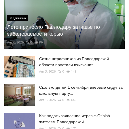
Медицина
Лето принесло Павлодару затишье по
заболеваемости корью
Авг 6, 2026
0
86
Сотне штрафников из Павлодарской
области простили взыскания
Авг 3, 2026
0
148
Сколько детей 1 сентября впервые сядут за
школьную парту...
Авг 1, 2026
0
642
Как подать заявление через e-Otinish
жителям Павлодарской...
Авг 1, 2026
0
170