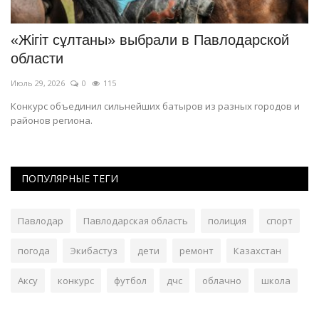
ой
«Жігіт сұлтаны» выбрали в Павлодарской
К
области
н
Июль 29, 2026
0
115
Ию
ны
Конкурс объединил сильнейших батыров из разных городов и
Ра
районов региона.
бе
ПОПУЛЯРНЫЕ ТЕГИ
Павлодар
Павлодарская область
полиция
спорт
погода
Экибастуз
дети
ремонт
Казахстан
Аксу
конкурс
футбол
дчс
облачно
школа