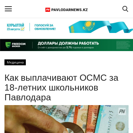
Войти
Регистрация
Главная
Медицина
Обратная связь
Как выплачивают ОСМС за
ПАВЛОДАРСКАЯ ОБЛАСТЬ
18-летних школьников
Павлодара
КАЗАХСТАН
МИР
СПЕЦПРОЕКТЫ