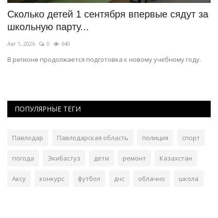
Сколько детей 1 сентября впервые сядут за
В
школьную парту...
з
Авг 1, 2026
0
640
Ию
В регионе продолжается подготовка к новому учебному году.
Ис
с
ПОПУЛЯРНЫЕ ТЕГИ
Павлодар
Павлодарская область
полиция
спорт
погода
Экибастуз
дети
ремонт
Казахстан
Аксу
конкурс
футбол
дчс
облачно
школа