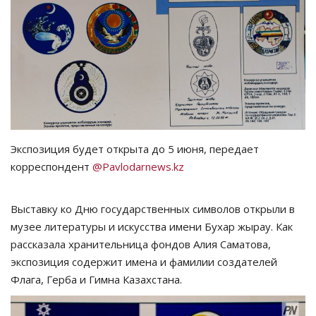
СПОРТ
Чек-лист
РАЗВЛЕЧЕНИЯ
OFFICIAL
Экспозиция будет открыта до 5 июня, передает
корреспондент
@Pavlodarnews.kz
Курултай
Язык
Выставку ко Дню государственных символов открыли в
музее литературы и искусства имени Бухар жырау. Как
Қазақша
Русский
рассказала хранительница фондов Алия Саматова,
экспозиция содержит имена и фамилии создателей
Флага, Герба и Гимна Казахстана.