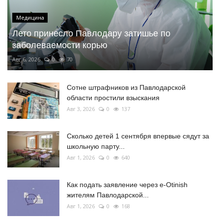
Медицина
Лето принесло Павлодару затишье по
заболеваемости корью
Авг 6, 2026
0
70
Сотне штрафников из Павлодарской
области простили взыскания
Авг 3, 2026
0
137
Сколько детей 1 сентября впервые сядут за
школьную парту...
Авг 1, 2026
0
640
Как подать заявление через e-Otinish
жителям Павлодарской...
Авг 1, 2026
0
168