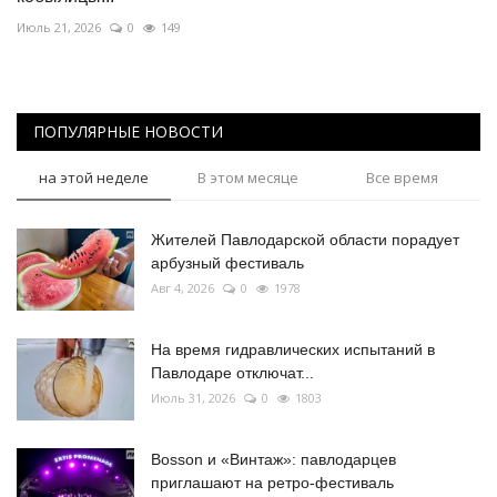
Июль 21, 2026
0
149
ПОПУЛЯРНЫЕ НОВОСТИ
на этой неделе
В этом месяце
Все время
Жителей Павлодарской области порадует
арбузный фестиваль
Авг 4, 2026
0
1978
На время гидравлических испытаний в
Павлодаре отключат...
Июль 31, 2026
0
1803
Bosson и «Винтаж»: павлодарцев
приглашают на ретро-фестиваль