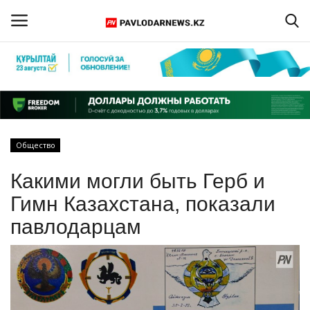
Войти
Регистрация
Главная
Общество
Обратная связь
Какими могли быть Герб и
ПАВЛОДАРСКАЯ ОБЛАСТЬ
Гимн Казахстана, показали
павлодарцам
КАЗАХСТАН
МИР
СПЕЦПРОЕКТЫ