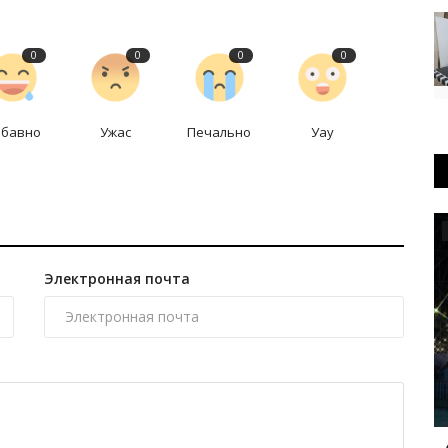
0
0
0
0
абавно
Ужас
Печально
Уау
OFFICIAL
Электронная почта