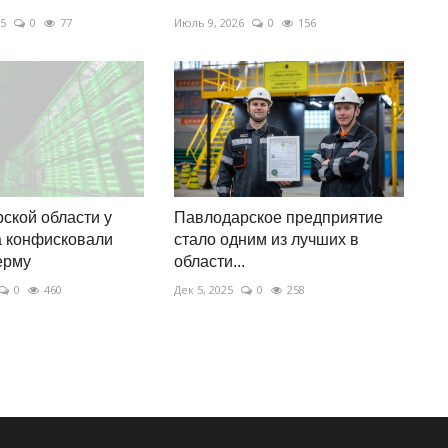
25
0
77
Июль 9, 2026
0
156
ской области у
Павлодарское предприятие
а конфисковали
стало одним из лучших в
ерму
области...
0
460
Дек 5, 2025
0
258