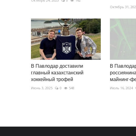
Октябрь 24, 2023
0
162
Октябрь 31, 20
В Павлодар доставили
В Павлодар
главный казахстанский
россиянин
хоккейный трофей
майнинг-ф
Июнь 3, 2025
0
548
Июль 16, 2024