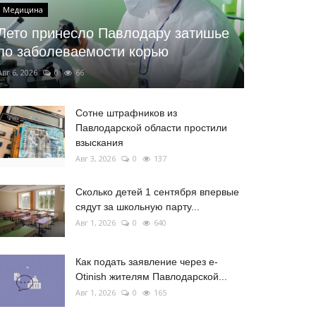
Медицина
Лето принесло Павлодару затишье
по заболеваемости корью
Авг 6, 2026
0
66
Сотне штрафников из
Павлодарской области простили
взыскания
Авг 3, 2026
0
137
Сколько детей 1 сентября впервые
сядут за школьную парту...
Авг 1, 2026
0
640
Как подать заявление через e-
Otinish жителям Павлодарской...
Авг 1, 2026
0
165