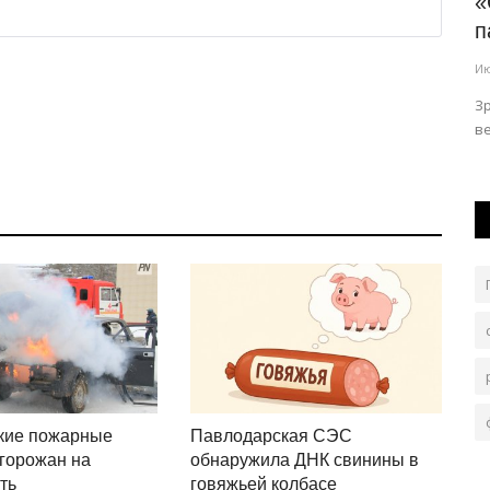
ой
В ряде домов Павлодара на сутки
«
отключат воду
п
Авг 5, 2026
0
103
Ию
В городе заменяют участок водопровода.
Зр
 сака».
в
кие пожарные
Павлодарская СЭС
горожан на
обнаружила ДНК свинины в
ть
говяжьей колбасе