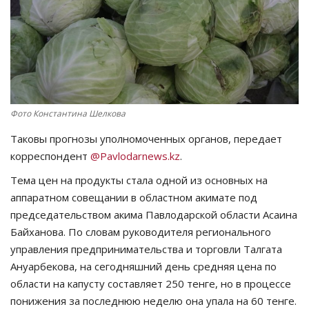
СПОРТ
Чек-лист
РАЗВЛЕЧЕНИЯ
Фото Константина Шелкова
OFFICIAL
Таковы прогнозы уполномоченных органов, передает
корреспондент
@Pavlodarnews.kz
.
Курултай
Тема цен на продукты стала одной из основных на
аппаратном совещании в областном акимате под
Язык
председательством акима Павлодарской области Асаина
Қазақша
Русский
Байханова. По словам руководителя регионального
управления предпринимательства и торговли Талгата
Ануарбекова, на сегодняшний день средняя цена по
области на капусту составляет 250 тенге, но в процессе
понижения за последнюю неделю она упала на 60 тенге.