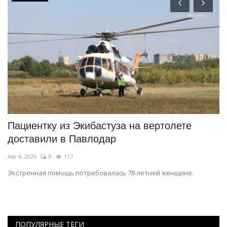
ся
Пациентку из Экибастуза на вертолете
Б
доставили в Павлодар
э
Авг 6, 2026
0
117
Ию
Экстренная помощь потребовалась 78-летней женщине.
Бо
ПОПУЛЯРНЫЕ ТЕГИ