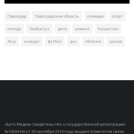
Павлодар
Павлодарская область
полиция
спорт
погода
Экибастуз
дети
ремонт
Казахстан
Аксу
конкурс
футбол
дчс
облачно
школа
«Ертiс Медиа» Свидетельство о государственной регистрации:
№14564-ИА от 30 сентября 2014 года, выдано Комитетом связи,