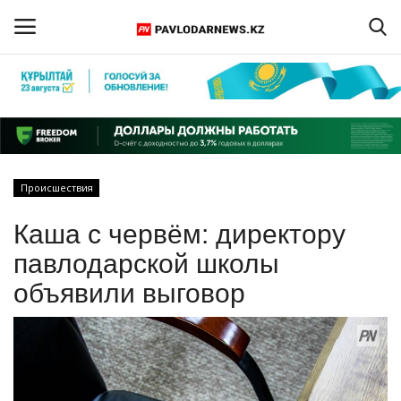
Войти
Регистрация
Главная
Происшествия
Обратная связь
Каша с червём: директору
ПАВЛОДАРСКАЯ ОБЛАСТЬ
павлодарской школы
объявили выговор
КАЗАХСТАН
МИР
СПЕЦПРОЕКТЫ