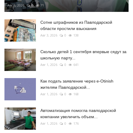
Авг 6, 2026
0
71
Сотне штрафников из Павлодарской
области простили взыскания
Авг 3, 2026
0
138
Сколько детей 1 сентября впервые сядут за
школьную парту...
Авг 1, 2026
0
641
Как подать заявление через e-Otinish
жителям Павлодарской...
Авг 1, 2026
0
168
Автоматизация помогла павлодарской
компании увеличить объем...
Авг 1, 2026
0
176