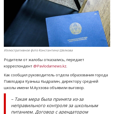
СПОРТ
Чек-лист
РАЗВЛЕЧЕНИЯ
OFFICIAL
Иллюстративное фото Константина Шелкова
Родители от жалобы отказались, передает
Курултай
корреспондент
@Pavlodarnews.kz
.
Язык
Как сообщил руководитель отдела образования города
Павлодара Куаныш Кыдралин, директору средней
Қазақша
Русский
школы имени М.Ауэзова объявили выговор.
– Такая мера была принята из-за
неправильного контроля за школьным
питанием. Договор с арендатором