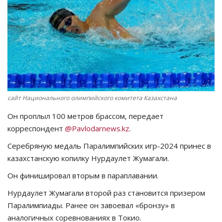
СПОРТ
Чек-лист
РАЗВЛЕЧЕНИЯ
OFFICIAL
сайт Национального олимпийского комитета Казахстана
Он проплыл 100 метров брассом, передает
Курултай
корреспондент
@Pavlodarnews.kz.
Язык
Серебряную медаль Паралимпийских игр-2024 принес в
казахстанскую копилку Нурдаулет Жумагали.
Қазақша
Русский
Он финишировал вторым в параплавании.
Нурдаулет Жумагали второй раз становится призером
Паралимпиады. Ранее он завоевал «бронзу» в
аналогичных соревнованиях в Токио.