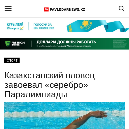
Войти
Регистрация
Главная
СПОРТ
Обратная связь
Казахстанский пловец
ПАВЛОДАРСКАЯ ОБЛАСТЬ
завоевал «серебро»
Паралимпиады
КАЗАХСТАН
МИР
СПЕЦПРОЕКТЫ