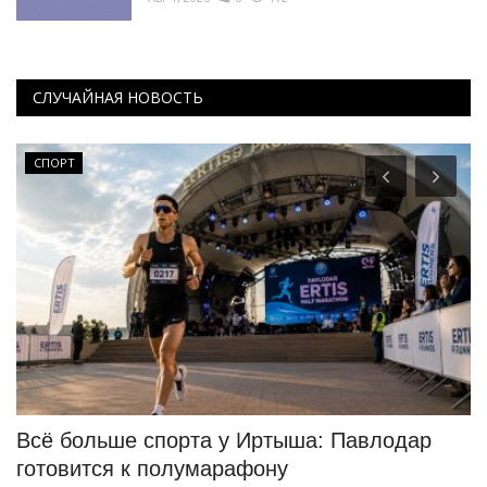
СЛУЧАЙНАЯ НОВОСТЬ
СПОРТ
Всё больше спорта у Иртыша: Павлодар
Э
готовится к полумарафону
д