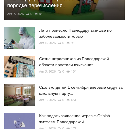
порядке перечисления...
Авг 7, 2026
0
88
Лето принесло Павлодару затишье по
заболеваемости корью
Авг 6, 2026
0
98
Сотне штрафников из Павлодарской
области простили взыскания
Авг 3, 2026
0
154
Сколько детей 1 сентября впервые сядут за
школьную парту...
Авг 1, 2026
0
651
Как подать заявление через e-Otinish
жителям Павлодарской...
Авг 1, 2026
0
172