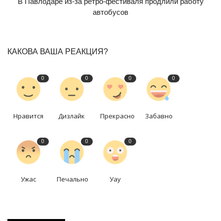
В Павлодаре из-за ретро-фестиваля продлили работу
автобусов
КАКОВА ВАША РЕАКЦИЯ?
0
0
0
0
Нравится
Дизлайк
Прекрасно
Забавно
0
0
0
Ужас
Печально
Уау