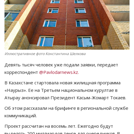
СПОРТ
Чек-лист
РАЗВЛЕЧЕНИЯ
Иллюстративное фото Константина Шелкова
OFFICIAL
Девять тысяч человек уже подали заявки, передает
Курултай
корреспондент
@Pavlodarnews.kz.
В Казахстане стартовала новая жилищная программа
Язык
«Наурыз». Ее на Третьем национальном курултае в
Атырау анонсировал Президент Касым-Жомарт Токаев.
Қазақша
Русский
Об этом рассказали на брифинге в региональной службе
коммуникаций.
Проект рассчитан на восемь лет. Ежегодно будут
выделять 200 миллиардов тенге для очередников. В