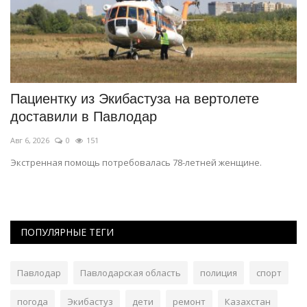
Пациентку из Экибастуза на вертолете
К
доставили в Павлодар
д
Авг 6, 2026
0
151
Ав
Экстренная помощь потребовалась 78-летней женщине.
Лю
ра
ПОПУЛЯРНЫЕ ТЕГИ
Павлодар
Павлодарская область
полиция
спорт
погода
Экибастуз
дети
ремонт
Казахстан