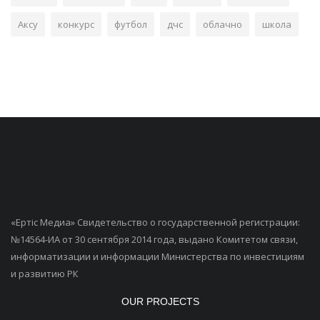
Аксу
конкурс
футбол
дчс
облачно
школа
«Ертiс Медиа» Свидетельство о государственной регистрации:
№14564-ИА от 30 сентября 2014 года, выдано Комитетом связи,
информатизации и информации Министерства по инвестициям
и развитию РК
OUR PROJECTS