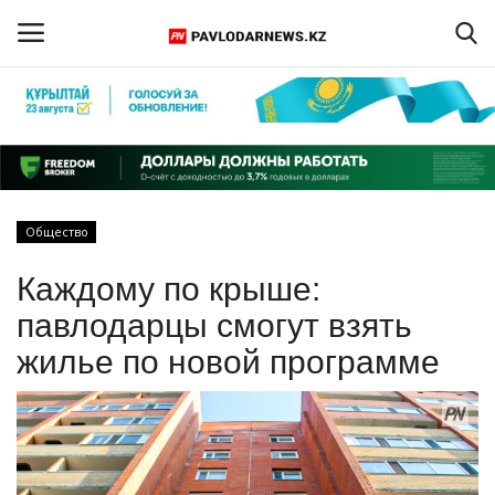
Войти
Регистрация
Главная
Общество
Обратная связь
Каждому по крыше:
ПАВЛОДАРСКАЯ ОБЛАСТЬ
павлодарцы смогут взять
жилье по новой программе
КАЗАХСТАН
МИР
СПЕЦПРОЕКТЫ