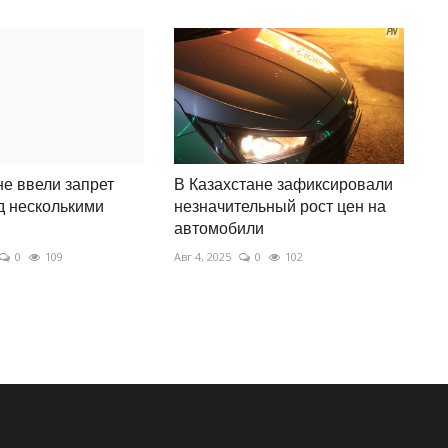
не ввели запрет
В Казахстане зафиксировали
д несколькими
незначительный рост цен на
автомобили
0
109
Авг 4, 2025
0
102