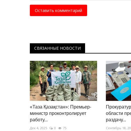
Оставить комментарий
СВЯЗАННЫЕ НОВОСТИ
«Таза Қазақстан»: Премьер-
Прокуратур
министр проконтролирует
области пр
работу...
раздачу...
Дек 4, 2025
0
75
Сентябрь 18, 2