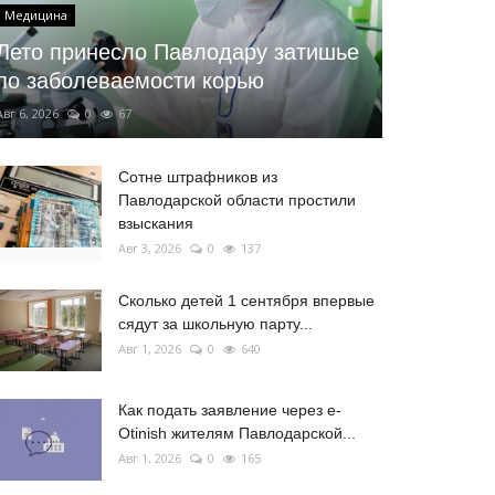
Медицина
Лето принесло Павлодару затишье
по заболеваемости корью
Авг 6, 2026
0
67
Сотне штрафников из
Павлодарской области простили
взыскания
Авг 3, 2026
0
137
Сколько детей 1 сентября впервые
сядут за школьную парту...
Авг 1, 2026
0
640
Как подать заявление через e-
Otinish жителям Павлодарской...
Авг 1, 2026
0
165