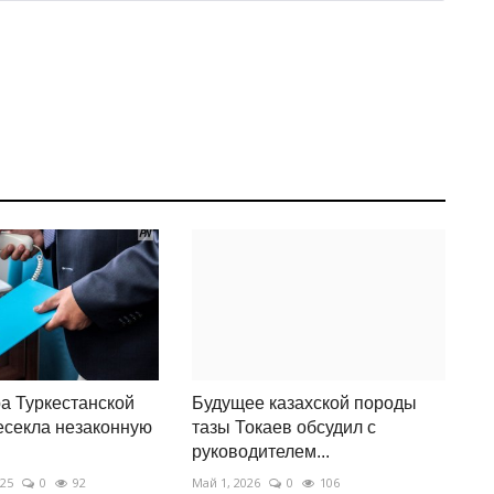
а Туркестанской
Будущее казахской породы
есекла незаконную
тазы Токаев обсудил с
руководителем...
025
0
92
Май 1, 2026
0
106