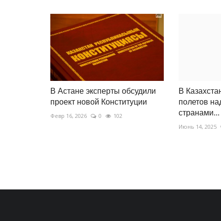
В Астане эксперты обсудили
В Казахста
проект новой Конституции
полетов на
странами...
Февр 16, 2026
0
102
Июнь 14, 2025