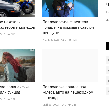
5
вокзалы Павлодарской...
т
Авг 5, 2026
0
160
Ав
Обновление стало возможным благодаря программе
И
е наказали
Павлодарские спасатели
модернизации 124 железнодорожных...
ную базу
скутеров и мопедов
пришли на помощь пожилой
женщине
0
181
Июль 3, 2026
0
328
кие полицейские
Павлодарка попала под
или суицид
колеса авто на пешеходном
переходе
0
169
Май 29, 2023
0
245