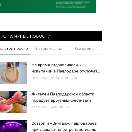
ПОПУЛЯРНЫЕ НОВОСТИ
на этой неделе
В этом месяце
Все время
На время гидравлических
испытаний в Павлодаре отключат...
Июль 31, 2026
0
1748
Жителей Павлодарской области
порадует арбузный фестиваль
Авг 4, 2026
0
1726
Bosson и «Винтаж»: павлодарцев
приглашают на ретро-фестиваль