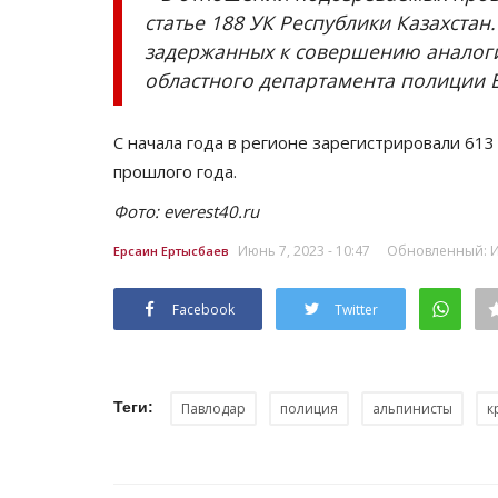
статье 188 УК Республики Казахста
задержанных к совершению аналоги
областного департамента полиции 
С начала года в регионе зарегистрировали 613
прошлого года.
Фото:
everest40.ru
Июнь 7, 2023 - 10:47
Обновленный: Ию
Ерсаин Ертысбаев
Facebook
Twitter
Теги:
Павлодар
полиция
альпинисты
к