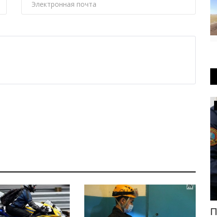
Инфраструктура
В новый путь: как меняют устаревшие
П