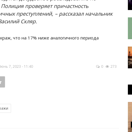
н. Полиция проверяет причастность
чных преступлений, – рассказал начальник
Василий Скляр.
 краж, что на 17% ниже аналогичного периода
нь 7, 2023 - 11:40
0
273
ражи