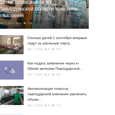
Сотне штрафников из
Павлодарской области простили
взыскания
Авг 3, 2026
0
134
Сколько детей 1 сентября впервые
сядут за школьную парту...
Авг 1, 2026
0
634
Как подать заявление через e-
Otinish жителям Павлодарской...
Авг 1, 2026
0
162
Автоматизация помогла
павлодарской компании увеличить
объем...
Авг 1, 2026
0
175