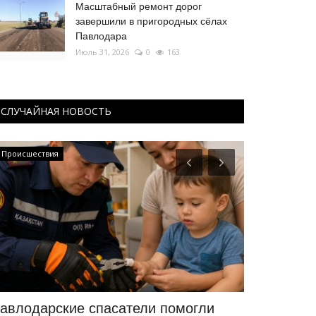
Масштабный ремонт дорог
завершили в пригородных сёлах
Павлодара
Июль 31, 2026
0
163
СЛУЧАЙНАЯ НОВОСТЬ
Происшествия
ПАВЛОДАРСКАЯ
авлодарские спасатели помогли
Дождь с гр