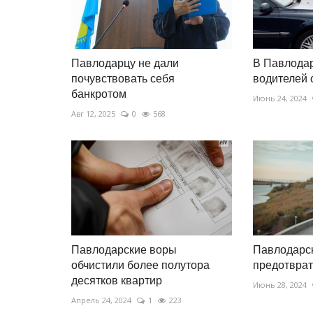
Павлодарского Прииртышья 3
веков...
Май 15, 2026
0
1261
Павлодарцу не дали
В Павлодар
Открытие учёных позволит создать надёж
почувствовать себя
водителей 
для изучения позднего бронзового...
банкротом
Июнь 24, 2024
Авг 12, 2025
0
568
Павлодарские воры
Павлодарс
обчистили более полутора
предотврат
десятков квартир
Июнь 28, 2024
Апрель 24, 2024
1
223