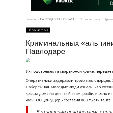
Главная
ПАВЛОДАРСКАЯ ОБЛАСТЬ
Происшествия
Крими
Происшествия
Криминальных «альпини
Павлодаре
Их подозревают в квартирной краже, передае
Оперативники задержали троих павлодарцев, 2
Набережная. Молодые люди узнали, что хозяин 
крыши дома на девятый этаж, разбили окно и 
часы. Общий ущерб составил 800 тысяч тенге.
– В отношении подозреваемых пров