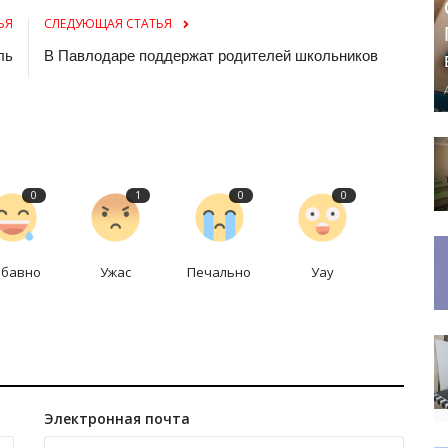
ЬЯ
СЛЕДУЮЩАЯ СТАТЬЯ
ль
В Павлодаре поддержат родителей школьников
0
1
0
0
абавно
Ужас
Печально
Уау
Электронная почта