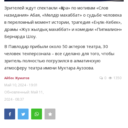
Зрителей ждут спектакли «Қара» по мотивам «Слов
назидания» Абая, «Мөлдір махаббат» о судьбе человека
в переломный момент истории, трагедия «Еңлік-Кебек»,
драмы «Жүз жылдық махаббат» и комедии «Пигмалион»
Бернарда Шоу.
В Павлодар прибыли около 50 актеров театра, 30
человек техперсонала – все сделано для того, чтобы
зритель полностью погрузился в алматинскую
атмосферу театра имени Мухтара Ауэзова.
0
1350
Айбек Жуматов
Май 10, 2024 - 19:01
Обновленный: Май 11,
2024 - 08:37