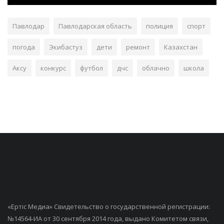
Павлодар
Павлодарская область
полиция
спорт
погода
Экибастуз
дети
ремонт
Казахстан
Аксу
конкурс
футбол
дчс
облачно
школа
«Ертiс Медиа» Свидетельство о государственной регистрации:
№14564-ИА от 30 сентября 2014 года, выдано Комитетом связи,