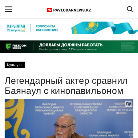
Войти
Регистрация
Главная
Культура
Обратная связь
Легендарный актер сравнил
ПАВЛОДАРСКАЯ ОБЛАСТЬ
Баянаул с кинопавильоном
КАЗАХСТАН
МИР
СПЕЦПРОЕКТЫ